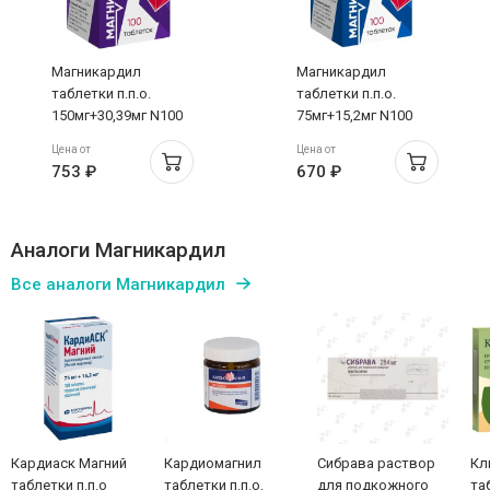
Магникардил
Магникардил
таблетки п.п.о.
таблетки п.п.о.
150мг+30,39мг N100
75мг+15,2мг N100
Цена от
Цена от
753 ₽
670 ₽
Аналоги Магникардил
Все аналоги Магникардил
Кардиаск Магний
Кардиомагнил
Сибрава раствор
Кл
таблетки п.п.о
таблетки п.п.о.
для подкожного
та