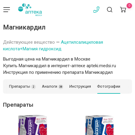
0
Магникардил
Действующее вещество
—
Ацетилсалициловая
кислота+Магния гидроксид
Выгодная цена на Магникардил в Москве
Купить Магникардил в интернет-аптеке apteki.medsi.ru
Инструкция по применению препарата Магникардил
Препараты
Аналоги
Инструкция
Фотографии
2
38
Препараты