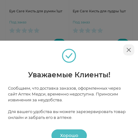
Eye Care Кисть для румян 1шт
Eye Care Кисть для пудры 1шт
Под заказ
Под заказ
от 1 523 ₽
от 2 003 ₽
Уважаемые Клиенты!
Сообщаем, что доставка заказов, оформленных через
сайт Аптек Медси, временно недоступна. Приносим
извинения за неудобства.
Для вашего удобства вы можете зарезервировать товар
Быстрый просмотр
онлайн и забрать его в аптеке.
Eye Care Точилка для
карандашей и помады-
карандаша 1шт
Хорошо
Под заказ