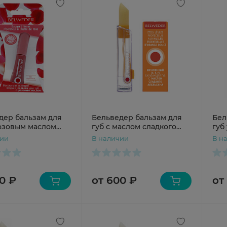
дер бальзам для
Бельведер бальзам для
Бел
розовым маслом
губ с маслом сладкого
губ
навливающий 7мл
апельсина 4г
7мл
чии
В наличии
В н
0 ₽
от 600 ₽
от