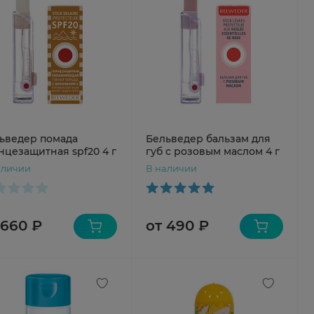
ьведер помада
Бельведер бальзам для
нцезащитная spf20 4 г
губ с розовым маслом 4 г
аличии
В наличии
 660 ₽
от 490 ₽