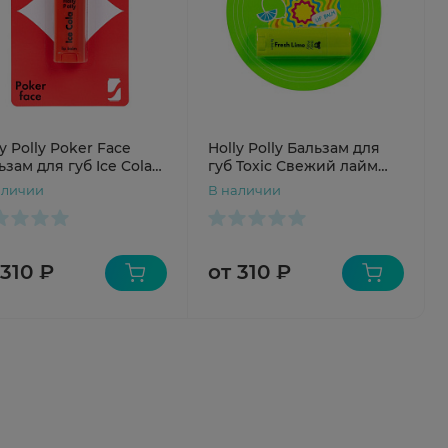
y Polly Poker Face
Holly Polly Бальзам для
ьзам для губ Ice Cola
губ Toxic Свежий лайм
яная Кола 4,8г
4,8г
аличии
В наличии
 310 ₽
от 310 ₽