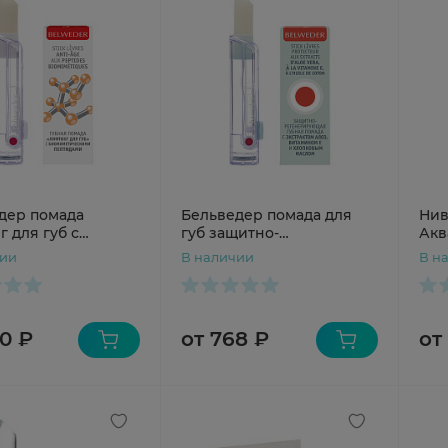
дер помада
Бельведер помада для
Нив
 для губ с
губ защитно-
Акв
метическими
регенерирующая 4 г алоэ
чии
В наличии
В н
ами 4 г
0 ₽
от 768 ₽
от