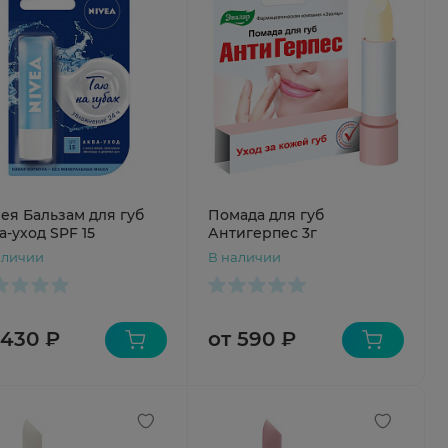
ея Бальзам для губ
Помада для губ
а-уход SPF 15
Антигерпес 3г
аличии
В наличии
 430 ₽
от 590 ₽