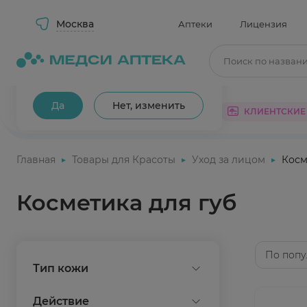
Москва
Аптеки
Лицензия
Поиск по назван
Ваш город Москва?
Да
Нет, изменить
КАТАЛОГ
АКЦИИ
КЛИЕНТСКИЕ
Главная
Товары для Красоты
Уход за лицом
Косм
Косметика для губ
По попу
Тип кожи
для всех типов
Действие