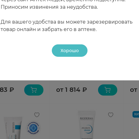
Приносим извинения за неудобства.
Для вашего удобства вы можете зарезервировать
товар онлайн и забрать его в аптеке.
Хорошо
ма (Bioderma)
Ля-Рош Позе (La Roche-
Vic
 Стик для губ 4 г
Posay) Нутритик Стик для
Кре
сухой кожи губ 4,7 мл
губ 
чии
В наличии
В н
583 ₽
от 1 814 ₽
от
ХИ