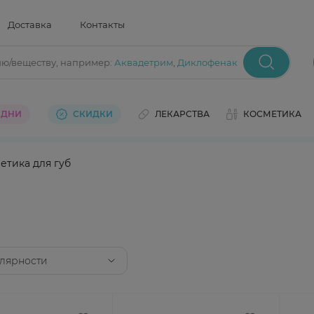
Доставка
Контакты
ию/веществу
, например:
Аквадетрим
,
Диклофенак
 ДНИ
СКИДКИ
ЛЕКАРСТВА
КОСМЕТИКА
етика для губ
лярности