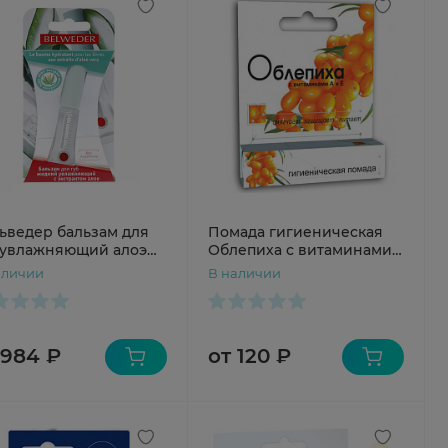
ьведер бальзам для
Помада гигиеническая
 увлажняющий алоэ
Облепиха с витаминами
А и Е 2,8г
аличии
В наличии
 984 ₽
от 120 ₽