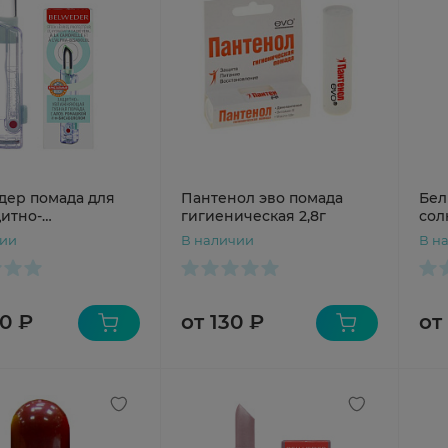
дер помада для
Пантенол эво помада
Бел
щитно-
гигиеническая 2,8г
сол
яющая 4г алоэ-
чии
В наличии
В н
а-бисаболол
0 ₽
от 130 ₽
от