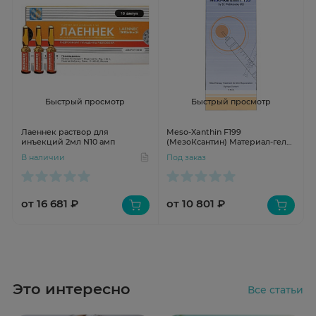
Быстрый просмотр
Быстрый просмотр
Лаеннек раствор для
Meso-Xanthin F199
инъекций 2мл N10 амп
(МезоКсантин) Материал-гель
для интрадермального
В наличии
Под заказ
введения 1,5 мл
от 16 681 ₽
от 10 801 ₽
Это интересно
Все статьи