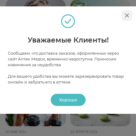
Уважаемые Клиенты!
2 ОКТЯБРЯ 2024
11 АПРЕЛЯ 2024
Сообщаем, что доставка заказов, оформленных через
Микробиом — часть
Разновидности
сайт Аптек Медси, временно недоступна. Приносим
извинения за неудобства.
защитного барьера
косметических
кожи
уходовых средств
Для вашего удобства вы можете зарезервировать товар
онлайн и забрать его в аптеке.
Хорошо
20 МАЯ 2024
20 АПРЕЛЯ 2024