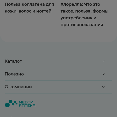
Польза коллагена для
Хлорелла: Что это
кожи, волос и ногтей
такое, польза, формы
употребления и
противопоказания
Каталог
Акции
Полезно
Клиентские дни
Доставка и оплата
О компании
Здоровье
Вопрос-ответ
Красота
О нас
Статьи и новости
Медицинские товары
Все аптеки
Справочник болезней
Спорт и фитнес
Контакты
Гарантии