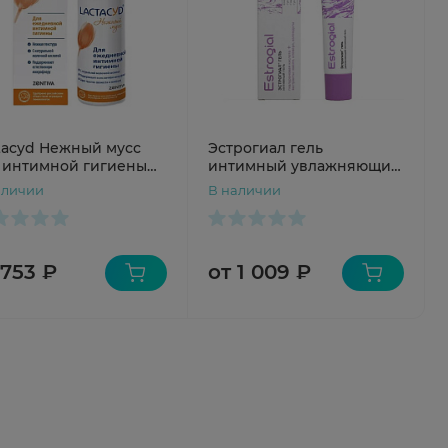
tacyd Нежный мусс
Эстрогиал гель
 интимной гигиены
интимный увлажняющий
мл
15мл
аличии
В наличии
 753 ₽
от 1 009 ₽