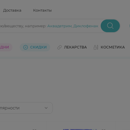
Доставка
Контакты
ию/веществу
, например:
Аквадетрим
,
Диклофенак
 ДНИ
СКИДКИ
ЛЕКАРСТВА
КОСМЕТИКА
лярности