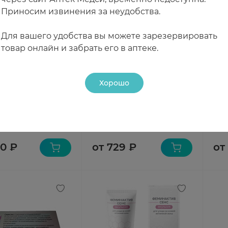
Приносим извинения за неудобства.
Для вашего удобства вы можете зарезервировать
товар онлайн и забрать его в аптеке.
Хорошо
дки Натурелла
LACTACYD средство для
Саф
 защита Нормал
интимной гигиены для
увл
8
девочек 200мл
инт
чии
В наличии
В н
00 ₽
от 729 ₽
от