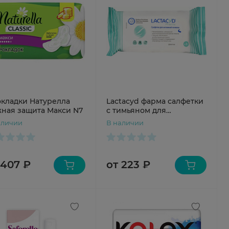
кладки Натурелла
Lactacyd фарма салфетки
ная защита Макси N7
с тимьяном для
интимной гигиены N8
аличии
В наличии
 407 ₽
от 223 ₽