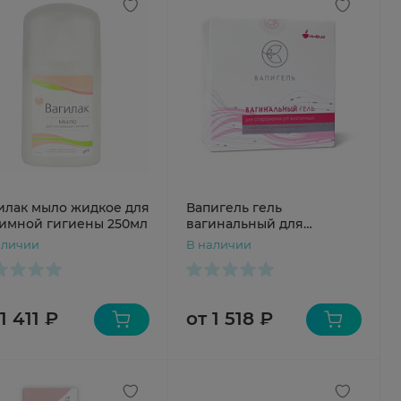
илак мыло жидкое для
Вапигель гель
имной гигиены 250мл
вагинальный для
сохранения рH
аличии
В наличии
влагалища 5г N7
1 411 ₽
от 1 518 ₽