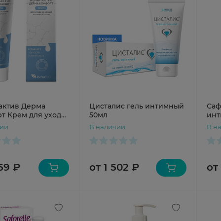
ктив Дерма
Цисталис гель интимный
Саф
т Крем для ухода
50мл
инт
ей интимной зоны
уль
чии
В наличии
В н
159 ₽
от 1 502 ₽
от