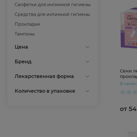
Салфетки для интимной гигиены
Средства для интимной гигиены
Прокладки
Тампоны
Показать все
Цена
Бренд
Сени л
AQA BABY
Лекарственная форма
прокла
уролог
Always
В нали
гель вагинальный
Количество в упаковке
Beauty Care
гель для интимной гигиены
Bella
1
от 54
гель интимный
ComForte
2
гель-смазка
Corimo
3
Показать все
крем
Discreet
5