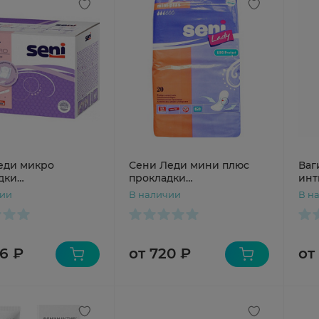
еди микро
Сени Леди мини плюс
Ваг
дки
прокладки
инт
ические N16
урологические N20
чии
В наличии
В н
6 ₽
от 720 ₽
от 