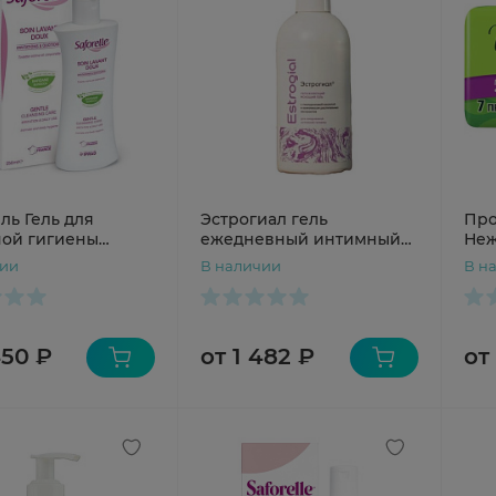
ль Гель для
Эстрогиал гель
Про
ой гигиены
ежедневный интимный
Неж
ное очищение
увлажняющий 250мл
чии
В наличии
В н
450 ₽
от 1 482 ₽
от