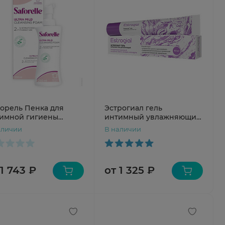
орель Пенка для
Эстрогиал гель
имной гигиены
интимный увлажняющий
тра-мягкая 250мл
40мл
аличии
В наличии
 1 743 ₽
от 1 325 ₽