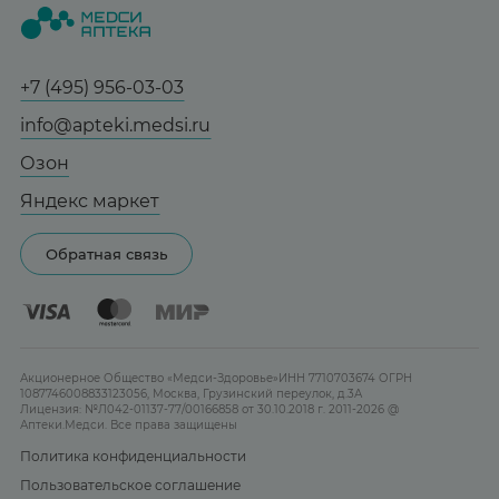
Статьи и новости
Медицинские товары
Все аптеки
Справочник болезней
Спорт и фитнес
Контакты
Гарантии
+7 (495) 956-03-03
Мама и малыш
Отзывы
Юридическим лицам
info@apteki.medsi.ru
Тревога и стресс
Лицензия
Сотрудничество
Здоровый сон
Озон
Реклама на сайте
Женская гигиена
Яндекс маркет
Карта сайта
Контактные линзы
Обратная связь
Бренды
Акционерное Общество «Медси-Здоровье»ИНН 7710703674 ОГРН
1087746008833123056, Москва, Грузинский переулок, д.3А
Лицензия: №Л042-01137-77/00166858 от 30.10.2018 г. 2011-2026 @
Аптеки.Медси. Все права защищены
Политика конфиденциальности
Пользовательское соглашение