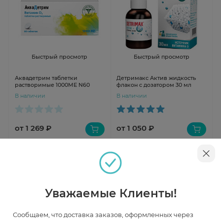
Быстрый просмотр
Быстрый просмотр
Аквадетрим таблетки
Детримакс Актив жидкость
растворимые 1000МЕ N60
флакон с дозатором 30 мл
В наличии
В наличии
от 1 269 ₽
от 1 050 ₽
Уважаемые Клиенты!
Сообщаем, что доставка заказов, оформленных через