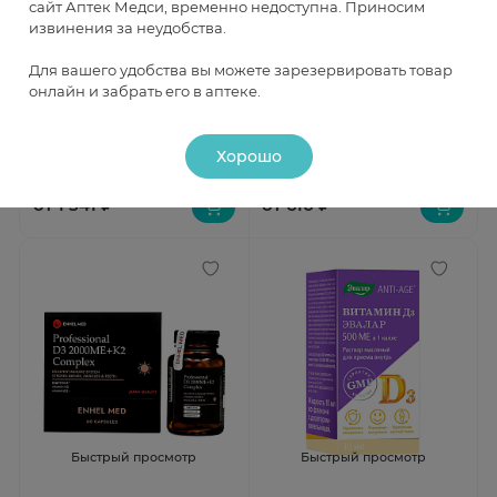
сайт Аптек Медси, временно недоступна. Приносим
извинения за неудобства.
Быстрый просмотр
Быстрый просмотр
Для вашего удобства вы можете зарезервировать товар
онлайн и забрать его в аптеке.
Smartlife Витамин Д
Доппельгерц Актив Витамин
липосомальный 10мл флакон с
С+D3 таблетки шипучие со
дозатором
вкусом лимона 6,3г N15
В наличии
В наличии
Хорошо
от 1 541 ₽
от 610 ₽
Быстрый просмотр
Быстрый просмотр