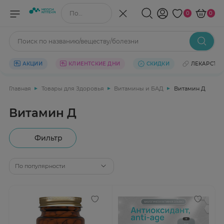
Поиск по названию/веществу
0
0
Поиск по названию/веществу/болезни
АКЦИИ
КЛИЕНТСКИЕ ДНИ
СКИДКИ
ЛЕКАРСТВ
Главная
Товары для Здоровья
Витамины и БАД
Витамин Д
Витамин Д
Фильтр
По популярности