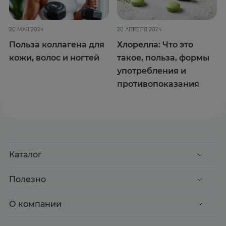
20 МАЯ 2024
20 АПРЕЛЯ 2024
Польза коллагена для
Хлорелла: Что это
кожи, волос и ногтей
такое, польза, формы
употребления и
противопоказания
Каталог
Акции
Полезно
Клиентские дни
Доставка и оплата
О компании
Здоровье
Вопрос-ответ
Красота
О нас