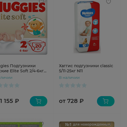
gies Подгузники
Хаггис подгузники classic
кие Elite Soft 2/4-6кг
5/11-25кг N11
аличии
В наличии
1 155 ₽
от 728 ₽