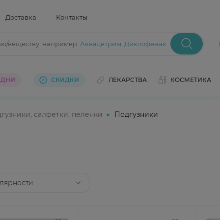
Доставка
Контакты
ию/веществу
, например:
Аквадетрим
,
Диклофенак
 ДНИ
СКИДКИ
ЛЕКАРСТВА
КОСМЕТИКА
гузники, салфетки, пеленки
Подгузники
лярности