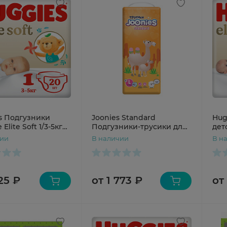
s Подгузники
Joonies Standard
Hug
Elite Soft 1/3-5кг
Подгузники-трусики для
детс
детей размер L 9-14кг
N20
чии
В наличии
В н
№42
125 ₽
от 1 773 ₽
от 