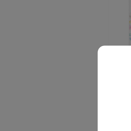
Merries
кг N56
Под зак
от 1 