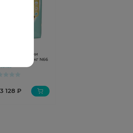
pers подгузники
mium Care 1 2-5 кг N66
 заказ
 3 128 ₽