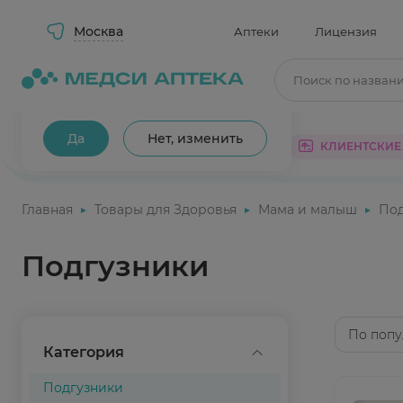
Москва
Аптеки
Лицензия
Поиск по назван
Ваш город Москва?
Да
Нет, изменить
КАТАЛОГ
АКЦИИ
КЛИЕНТСКИЕ
Главная
Товары для Здоровья
Мама и малыш
Под
Подгузники
По попу
Категория
Подгузники