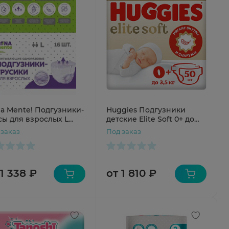
a Mente! Подгузники-
Huggies Подгузники
сы для взрослых L
детские Elite Soft 0+ до
6
3,5кг N50
 заказ
Под заказ
 1 338 ₽
от 1 810 ₽