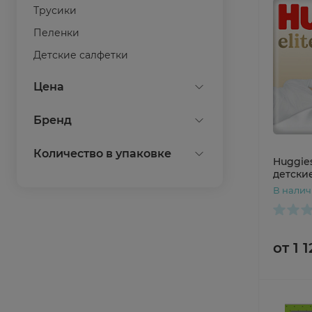
Трусики
Пеленки
Детские салфетки
Показать все
Цена
Бренд
Huggies
Количество в упаковке
Huggie
Joonies
детские 
20
N20
В нали
Показать все
42
Показать все
от 1 