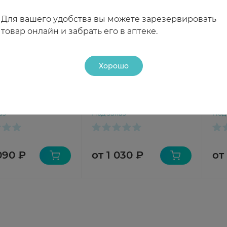
Для вашего удобства вы можете зарезервировать
товар онлайн и забрать его в аптеке.
Хорошо
s подгузники для
YokoSun Подгузники
Pam
ожденных
детские размер М 5-10кг
Pre
n Premium Care 0-
№22
аз
Под заказ
Под
090 ₽
от 1 030 ₽
от