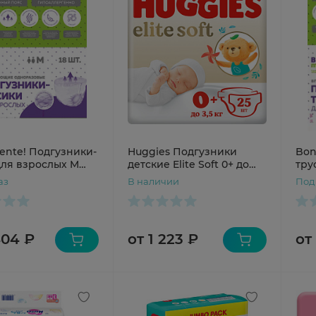
ente! Подгузники-
Huggies Подгузники
Bon
для взрослых M
детские Elite Soft 0+ до
тру
3,5кг N25
№1
аз
В наличии
Под
404 ₽
от 1 223 ₽
от