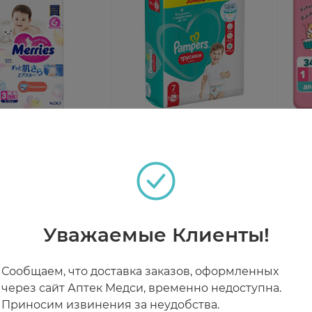
 подгузники M 6-11
Pampers Pants
Tan
Подгузники-трусики р.7
Под
17+ кг N34
нов
аз
Под заказ
Под
5кг
899 ₽
от 2 495 ₽
от
Уважаемые Клиенты!
Сообщаем, что доставка заказов, оформленных
через сайт Аптек Медси, временно недоступна.
Приносим извинения за неудобства.