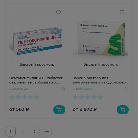
Быстрый просмотр
Быстрый просмотр
Пентоксифиллин-СЗ таблетки
Зарсио раствор для
с пролонг высвобожд п.п.о.
внутривенного и подкожного
400мг N20 Северная звезда
введения 30млн ЕД/0.5мл №5
В наличии
В наличии
шприц
от 562 ₽
от 8 972 ₽
1
...
2