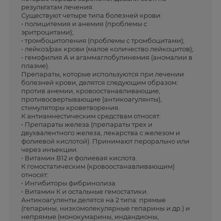
результатам лечения.
Существуют четыре типа болезней крови:
• полицитемия и анемия (проблемы с
эритроцитами);
• тромбоцитопения (проблемы с тромбоцитами);
• лейкоз/рак крови (малое количество лейкоцитов);
• гемофилия А и агаммаглобулинемия (аномалии в
плазме).
Препараты, которые используются при лечении
болезней крови, делятся следующим образом:
против анемии, кровоостанавливающие,
противосвертывающие (антикоагулянты),
стимуляторы кроветворения.
К антиамнестическим средствам относят:
• Препараты железа (препараты трех и
двухвалентного железа, лекарства с железом и
фолиевой кислотой). Принимают перорально или
через инъекции.
• Витамин В12 и фолиевая кислота.
К гомостатическим (кровоостанавливающим)
относят:
• Ингибиторы фибринолиза.
• Витамин К и остальные гемостатики.
Антикоагулянты делятся на 2 типа: прямые
(гепарины, низкомолекулярные гепарины и др.) и
непрямые (монокумарины, индандионы,