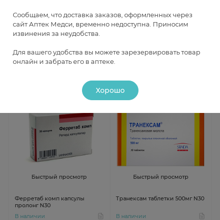
Сообщаем, что доставка заказов, оформленных через
Феррум Лек таблетки
Транексам таблетки п.п.о.
жевательные 100мг N30
250мг N30
сайт Аптек Медси, временно недоступна. Приносим
извинения за неудобства.
В наличии
В наличии
Для вашего удобства вы можете зарезервировать товар
онлайн и забрать его в аптеке.
от 759 ₽
от 705 ₽
Хорошо
Быстрый просмотр
Быстрый просмотр
Ферретаб комп капсулы
Транексам таблетки 500мг N30
пролонг N30
В наличии
В наличии