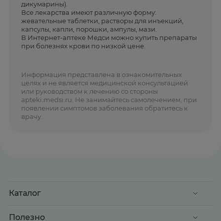
дикумарины).
Все лекарства имеют различную форму:
жевательные таблетки, растворы для инъекций,
капсулы, капли, порошки, ампулы, мази.
В Интернет-аптеке Медси можно купить препараты
при болезнях крови по низкой цене.
Информация представлена в ознакомительных
целях и не является медицинской консультацией
или руководством к лечению со стороны
apteki.medsi.ru. Не занимайтесь самолечением, при
появлении симптомов заболевания обратитесь к
врачу.
Каталог
Акции
Полезно