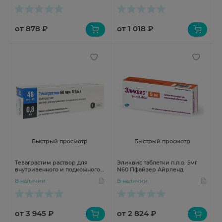
от 878 ₽
от 1 018 ₽
Быстрый просмотр
Быстрый просмотр
Теваграстим раствор для
Эликвис таблетки п.п.о. 5мг
внутривенного и подкожного
N60 Пфайзер Айрленд
введения 60млн МЕ/мл 0,8мл
В наличии
В наличии
шприц N1
от 3 945 ₽
от 2 824 ₽