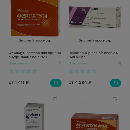
Быстрый просмотр
Быстрый просмотр
Ферлатум раствор для приема
Венофер р-р для в/в введ 2%
внутрь 800мг 15мл N20
5мл N5 фл
В наличии
В наличии
от 1 411 ₽
от 4 594 ₽