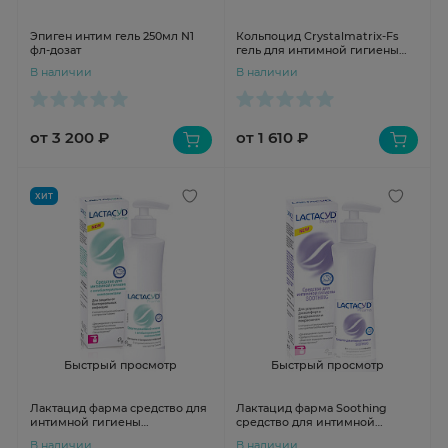
Эпиген интим гель 250мл N1
Кольпоцид Crystalmatrix-Fs
фл-дозат
гель для интимной гигиены
5мл N5 Тюб
В наличии
В наличии
от 3 200 ₽
от 1 610 ₽
ХИТ
Быстрый просмотр
Быстрый просмотр
Лактацид фарма средство для
Лактацид фарма Soothing
интимной гигиены
средство для интимной
антибактериальный 250мл
гигиены смягчающее 250 мл
В наличии
В наличии