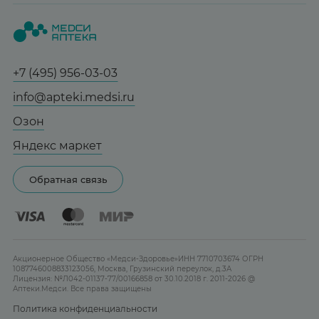
Вопрос-ответ
Красота
О нас
Статьи и новости
Медицинские товары
Все аптеки
Справочник болезней
Спорт и фитнес
Контакты
Гарантии
+7 (495) 956-03-03
Мама и малыш
Отзывы
Юридическим лицам
info@apteki.medsi.ru
Тревога и стресс
Лицензия
Сотрудничество
Здоровый сон
Озон
Реклама на сайте
Женская гигиена
Яндекс маркет
Карта сайта
Контактные линзы
Обратная связь
Бренды
Акционерное Общество «Медси-Здоровье»ИНН 7710703674 ОГРН
1087746008833123056, Москва, Грузинский переулок, д.3А
Лицензия: №Л042-01137-77/00166858 от 30.10.2018 г. 2011-2026 @
Аптеки.Медси. Все права защищены
Политика конфиденциальности