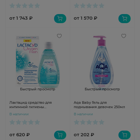
от 1 743 ₽
от 1 570 ₽
Быстрый просмотр
Быстрый просмотр
Лактацид средство для
Aqa Baby Гель для
интимной гигиены
подмывания девочек 250мл
Кислородная свежесть
В наличии
В наличии
OXYGEN FRESH 200мл
от 620 ₽
от 202 ₽