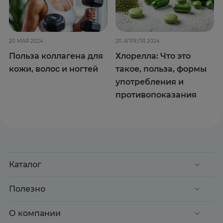
20 МАЯ 2024
20 АПРЕЛЯ 2024
Польза коллагена для
Хлорелла: Что это
кожи, волос и ногтей
такое, польза, формы
употребления и
противопоказания
Каталог
Акции
Полезно
Клиентские дни
Доставка и оплата
О компании
Здоровье