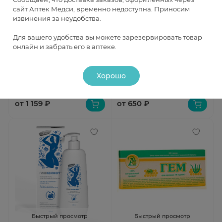
сайт Аптек Медси, временно недоступна. Приносим
извинения за неудобства.
Быстрый просмотр
Быстрый просмотр
Для вашего удобства вы можете зарезервировать товар
онлайн и забрать его в аптеке.
Феминактив Дерма Комфорт
Гинокомфорт моющий гель
Крем для ухода за кожей
для интимной гигиены
интимной зоны 50мл
Сенситив 200мл N1
В наличии
В наличии
Хорошо
от 1 159 ₽
от 650 ₽
Быстрый просмотр
Быстрый просмотр