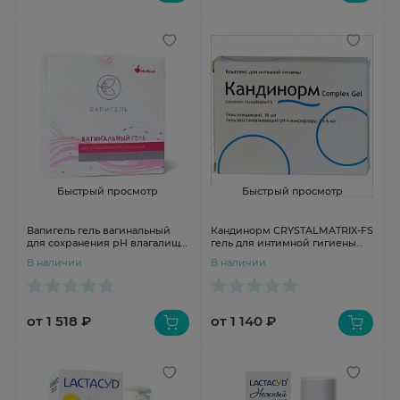
Быстрый просмотр
Быстрый просмотр
Вапигель гель вагинальный
Кандинорм CRYSTALMATRIX-FS
для сохранения рH влагалища
гель для интимной гигиены
5г N7
(набор) 6мл №3
В наличии
В наличии
от 1 518 ₽
от 1 140 ₽