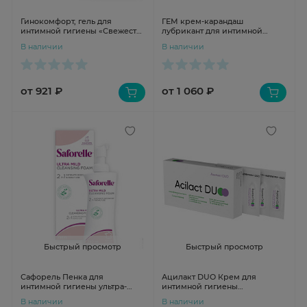
Гинокомфорт, гель для
ГЕМ крем-карандаш
интимной гигиены «Свежесть
лубрикант для интимной
и комфорт» 200мл
гигиены N10
В наличии
В наличии
от 921 ₽
от 1 060 ₽
Быстрый просмотр
Быстрый просмотр
Сафорель Пенка для
Ацилакт DUO Крем для
интимной гигиены ультра-
интимной гигиены
мягкая 250мл
дозированный 1.2г N10
В наличии
В наличии