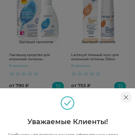
Быстрый просмотр
Быстрый просмотр
Лактацид средство для
Lactacyd Нежный мусс для
интимной гигиены
интимной гигиены 125мл
Увлажняющее 200мл
В наличии
В наличии
от 790 ₽
от 753 ₽
Уважаемые Клиенты!
Сообщаем, что доставка заказов, оформленных через