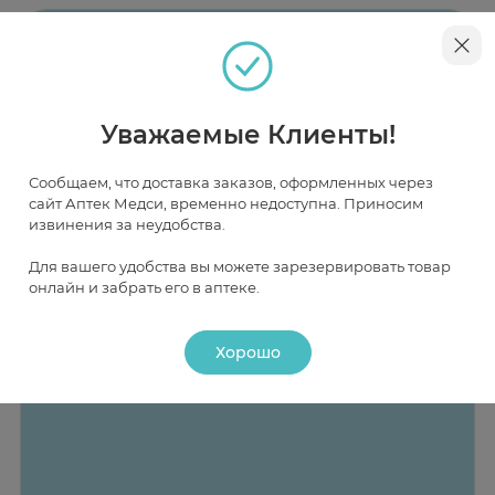
Рекомендации по применению
Принимать в качестве добавки к пище по 1 капсуле
три раза в день, запивая водой. Продолжительность
приёма – 4 недели. При необходимости приём можно
повторить.
Уважаемые Клиенты!
Сообщаем, что доставка заказов, оформленных через
сайт Аптек Медси, временно недоступна. Приносим
извинения за неудобства.
Для вашего удобства вы можете зарезервировать товар
онлайн и забрать его в аптеке.
Хорошо