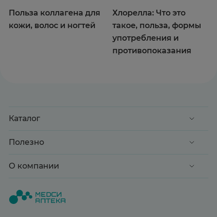
Польза коллагена для
Хлорелла: Что это
кожи, волос и ногтей
такое, польза, формы
употребления и
противопоказания
Каталог
Акции
Полезно
Клиентские дни
Доставка и оплата
О компании
Здоровье
Вопрос-ответ
Красота
О нас
Статьи и новости
Медицинские товары
Все аптеки
Справочник болезней
Спорт и фитнес
Контакты