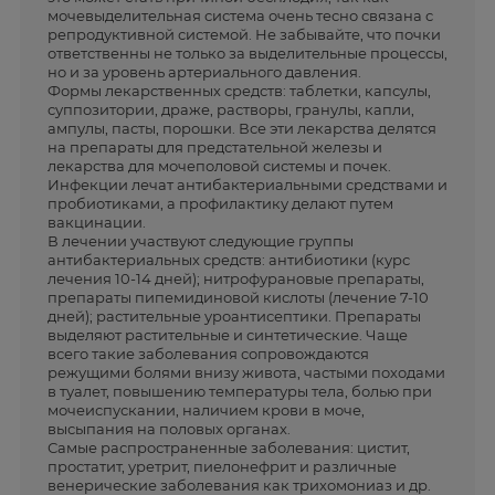
мочевыделительная система очень тесно связана с
репродуктивной системой. Не забывайте, что почки
ответственны не только за выделительные процессы,
но и за уровень артериального давления.
Формы лекарственных средств: таблетки, капсулы,
суппозитории, драже, растворы, гранулы, капли,
ампулы, пасты, порошки. Все эти лекарства делятся
на препараты для предстательной железы и
лекарства для мочеполовой системы и почек.
Инфекции лечат антибактериальными средствами и
пробиотиками, а профилактику делают путем
вакцинации.
В лечении участвуют следующие группы
антибактериальных средств: антибиотики (курс
лечения 10-14 дней); нитрофурановые препараты,
препараты пипемидиновой кислоты (лечение 7-10
дней); растительные уроантисептики. Препараты
выделяют растительные и синтетические. Чаще
всего такие заболевания сопровождаются
режущими болями внизу живота, частыми походами
в туалет, повышению температуры тела, болью при
мочеиспускании, наличием крови в моче,
высыпания на половых органах.
Самые распространенные заболевания: цистит,
простатит, уретрит, пиелонефрит и различные
венерические заболевания как трихомониаз и др.