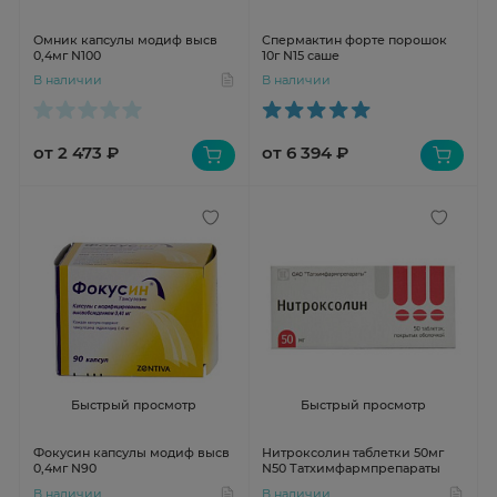
Омник капсулы модиф высв
Спермактин форте порошок
0,4мг N100
10г N15 саше
В наличии
В наличии
от 2 473 ₽
от 6 394 ₽
Быстрый просмотр
Быстрый просмотр
Фокусин капсулы модиф высв
Нитроксолин таблетки 50мг
0,4мг N90
N50 Татхимфармпрепараты
В наличии
В наличии