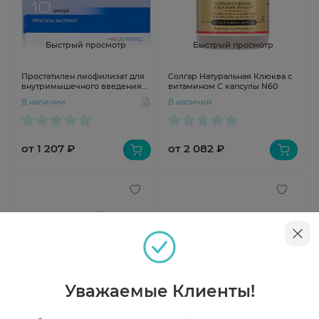
Быстрый просмотр
Быстрый просмотр
Простатилен лиофилизат для
Солгар Натуральная Клюква с
внутримышечного введения
витамином C капсулы N60
5мг N10
В наличии
В наличии
от 1 207 ₽
от 2 082 ₽
Уважаемые Клиенты!
Быстрый просмотр
Быстрый просмотр