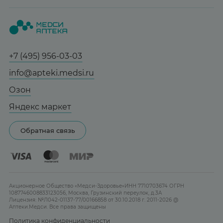
Вопрос-ответ
Красота
О нас
Статьи и новости
Медицинские товары
Все аптеки
Справочник болезней
Спорт и фитнес
Контакты
Гарантии
+7 (495) 956-03-03
Мама и малыш
Отзывы
Юридическим лицам
info@apteki.medsi.ru
Тревога и стресс
Лицензия
Сотрудничество
Здоровый сон
Озон
Реклама на сайте
Женская гигиена
Яндекс маркет
Карта сайта
Контактные линзы
Обратная связь
Бренды
Акционерное Общество «Медси-Здоровье»ИНН 7710703674 ОГРН
1087746008833123056, Москва, Грузинский переулок, д.3А
Лицензия: №Л042-01137-77/00166858 от 30.10.2018 г. 2011-2026 @
Аптеки.Медси. Все права защищены
Политика конфиденциальности