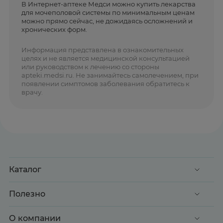
В Интернет-аптеке Медси можно купить лекарства
для мочеполовой системы по минимальным ценам
можно прямо сейчас, не дожидаясь осложнений и
хронических форм.
Информация представлена в ознакомительных
целях и не является медицинской консультацией
или руководством к лечению со стороны
apteki.medsi.ru. Не занимайтесь самолечением, при
появлении симптомов заболевания обратитесь к
врачу.
Каталог
Акции
Полезно
Клиентские дни
Доставка и оплата
О компании
Здоровье