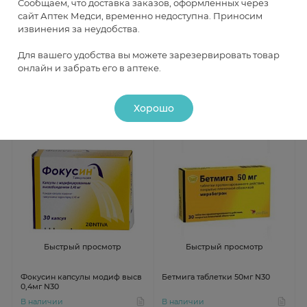
Сообщаем, что доставка заказов, оформленных через
сайт Аптек Медси, временно недоступна. Приносим
Омник капсулы модиф высв
Спазмекс таблетки 5мг N30
извинения за неудобства.
0,4мг N30
В наличии
В наличии
Для вашего удобства вы можете зарезервировать товар
онлайн и забрать его в аптеке.
от 824 ₽
от 645 ₽
Хорошо
Быстрый просмотр
Быстрый просмотр
Фокусин капсулы модиф высв
Бетмига таблетки 50мг N30
0,4мг N30
В наличии
В наличии