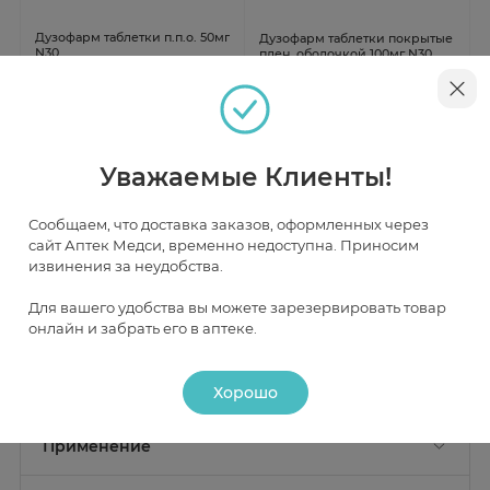
Дузофарм таблетки п.п.о. 50мг
Дузофарм таблетки покрытые
N30
плен. оболочкой 100мг N30
В наличии
В наличии
от 694 ₽
от 852 ₽
Уважаемые Клиенты!
Сообщаем, что доставка заказов, оформленных через
сайт Аптек Медси, временно недоступна. Приносим
Инструкция
извинения за неудобства.
Для вашего удобства вы можете зарезервировать товар
Описание
онлайн и забрать его в аптеке.
Действие
Хорошо
Состав
Активные вещества:
нафтидрофурила оксалат 100 мг;
Фармакологическое действие
Применение
Нафтидрофурил обладает сосудорасширяющим
Вспомогательные вещества:
лактозы моногидрат - 95
действием, в результате чего улучшает
Показание к применению