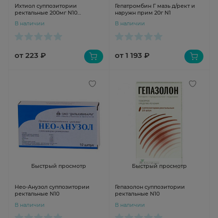
Ихтиол суппозитории
Гепатромбин Г мазь д/рект и
ректальные 200мг N10
наружн прим 20г N1
Нижфарм
В наличии
В наличии
от 223 ₽
от 1 193 ₽
Быстрый просмотр
Быстрый просмотр
Нео-Анузол суппозитории
Гепазолон суппозитории
ректальные N10
ректальные N10
В наличии
В наличии