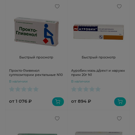
Быстрый просмотр
Быстрый просмотр
Прокто-Гливенол
Ауробин мазь д/рект и наружн
суппозитории ректальные N10
прим 20г N1
В наличии
В наличии
от 1 076 ₽
от 894 ₽