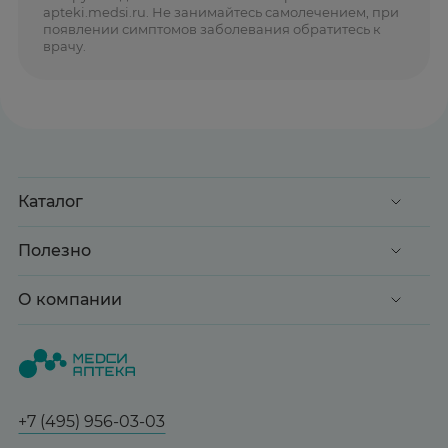
apteki.medsi.ru. Не занимайтесь самолечением, при
появлении симптомов заболевания обратитесь к
врачу.
Каталог
Акции
Полезно
Клиентские дни
Доставка и оплата
О компании
Здоровье
Вопрос-ответ
Красота
О нас
Статьи и новости
Медицинские товары
Все аптеки
Справочник болезней
Спорт и фитнес
Контакты
Гарантии
+7 (495) 956-03-03
Мама и малыш
Отзывы
Юридическим лицам