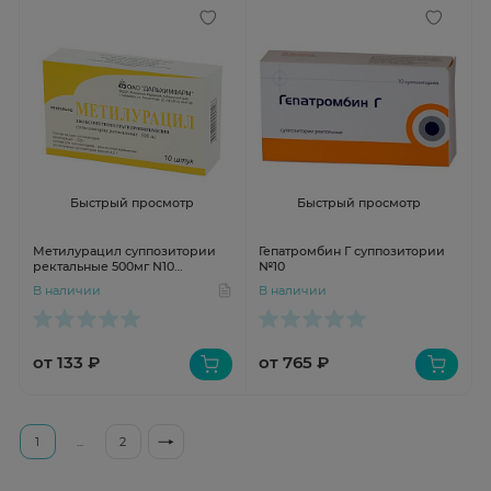
Быстрый просмотр
Быстрый просмотр
Метилурацил суппозитории
Гепатромбин Г суппозитории
ректальные 500мг N10
№10
Дальхимфарм
В наличии
В наличии
от 133 ₽
от 765 ₽
1
...
2