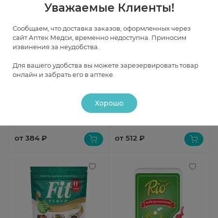
Уважаемые Клиенты!
Сообщаем, что доставка заказов, оформленных через
сайт Аптек Медси, временно недоступна. Приносим
извинения за неудобства.
Для вашего удобства вы можете зарезервировать товар
Быстрый просмотр
Быстрый просмотр
онлайн и забрать его в аптеке.
Рио Голд Заменитель сахара
Подсластитель сорбит 350г
таблетки N650
Хорошо
Под заказ
Под заказ
от 384 ₽
от 512 ₽