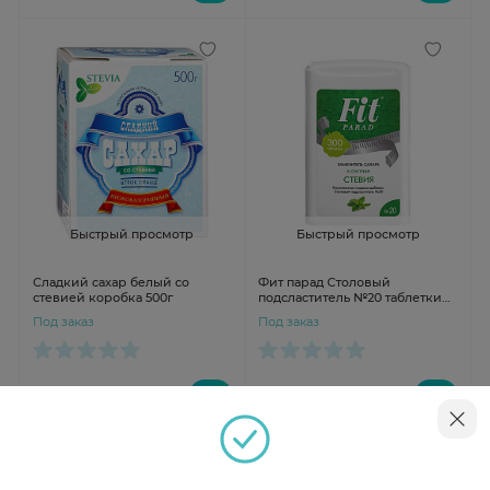
Быстрый просмотр
Быстрый просмотр
Сладкий сахар белый со
Фит парад Столовый
стевией коробка 500г
подсластитель №20 таблетки
№300
Под заказ
Под заказ
от 545 ₽
от 666 ₽