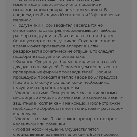
изменяться в зависимости от отношения к
использованию одноразовых подгузников. В
среднем, необходимо 10 ситцевых и 10 фланелевых
пеленок.
• Подгузники. Производители всегда точно
описывают параметры, необходимые для выбора
размера подгузника. Для начала не стоит брать
большую партию подгузников. Спустя некоторое
время может проявиться аллергия. Если
раздражают ароматические отдушки, то следует
подобрать подгузники без запаха.
• Купание. Существует большое количество гелей
для душа и шампуней. Рекомендуем использовать
проверенные фирмы производителей. Водные
процедуры проводят в теплой воде до 37 градусов.
После этого кожу и складки кожи необходимо
высушить и обработать кремом.
• Уход за ногтями. Осуществляется специальными
ножницами с тонкими лезвиями и закруглениями, с
защитными колпачками на концах. После стрижки
необходимо обработать ногти спиртовым раствором
календулы.
• Уход за глазами. Глаза можно протирать отваром
календулы или ромашки.
• Уход за носом и ушами. Осуществляется
специальными ватными палочками. Если носовой