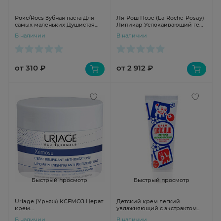
Рокс/Rocs Зубная паста Для
Ля-Рош Позе (La Roche-Posay)
самых маленьких Душистая
Липикар Успокаивающий гель
ромашка.
для душа с защитными
В наличии
В наличии
свойствами 400мл
от 310 ₽
от 2 912 ₽
Быстрый просмотр
Быстрый просмотр
Uriage (Урьяж) КСЕМОЗ Церат
Детский крем легкий
крем
увлажняющий с экстрактом
липидовосстанавливающий
Ромашки 75мл N1 туба Stund-
В наличии
В наличии