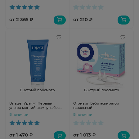
против раздражений 200мл
Up
от 2 365 ₽
от 210 ₽
Быстрый просмотр
Быстрый просмотр
Uriage (Урьяж) Первый
Отривин Бэби аспиратор
ультра-мягкий шампунь без
назальный
мыла 200 мл
В наличии
В наличии
от 1 470 ₽
от 1 013 ₽