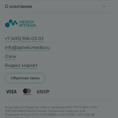
Доставка и оплата
О компании
Здоровье
Вопрос-ответ
Красота
О нас
Статьи и новости
Медицинские товары
Все аптеки
Справочник болезней
Спорт и фитнес
Контакты
Гарантии
+7 (495) 956-03-03
Мама и малыш
Отзывы
Юридическим лицам
info@apteki.medsi.ru
Тревога и стресс
Лицензия
Сотрудничество
Здоровый сон
Озон
Реклама на сайте
Женская гигиена
Яндекс маркет
Карта сайта
Контактные линзы
Обратная связь
Бренды
Акционерное Общество «Медси-Здоровье»ИНН 7710703674 ОГРН
1087746008833123056, Москва, Грузинский переулок, д.3А
Лицензия: №Л042-01137-77/00166858 от 30.10.2018 г. 2011-2026 @