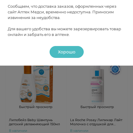
Сообщаем, что доставка заказов, оформленных через
Curaprox Kids 1450 зубная
Крем детский Bona Mente!
сайт Аптек Медси, временно недоступна. Приносим
паста детская с 6 лет 60мл мята
масло миндальное экстра
извинения за неудобства.
ромашка 75мл
В наличии
В наличии
Для вашего удобства вы можете зарезервировать товар
онлайн и забрать его в аптеке.
от 1 650 ₽
от 306 ₽
Хорошо
Быстрый просмотр
Быстрый просмотр
Липобейз Baby Шампунь
La Roche Posay Липикар Лайт
детский увлажняющий 150мл
Молочко с отдушкой для
нормальной и сухой кожи
В наличии
В наличии
младенцев, детей и взрослых