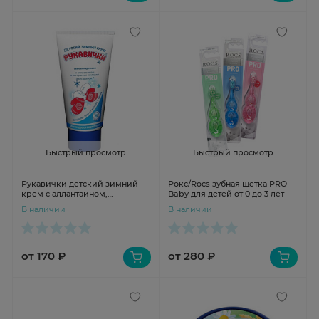
Быстрый просмотр
Быстрый просмотр
Рукавички детский зимний
Рокс/Rocs зубная щетка PRO
крем с аллантаином,
Baby для детей от 0 до 3 лет
экстрактом ромашки,
В наличии
В наличии
витамином F крем д/рук 50мл
N1 туба
от 170 ₽
от 280 ₽