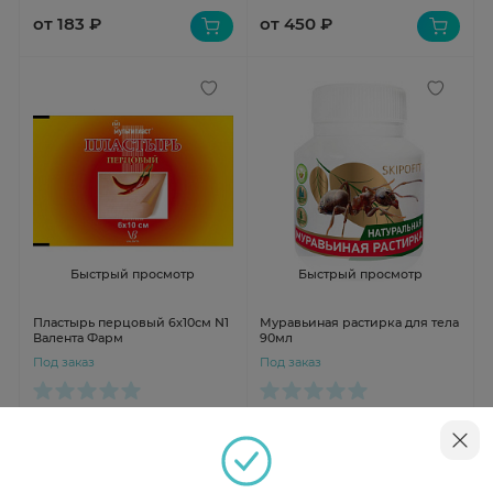
от 183 ₽
от 450 ₽
Быстрый просмотр
Быстрый просмотр
Пластырь перцовый 6х10см N1
Муравьиная растирка для тела
Валента Фарм
90мл
Под заказ
Под заказ
от 50 ₽
от 770 ₽