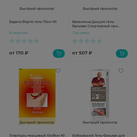
Быстрый просмотр
Быстрый просмотр
Бадяга Форте гель 75мл N1
Валентина Дикуля гель-
бальзам Спортивный при
ушибах и растяжениях 100мл
В наличии
Под заказ
N1 туба
от 170 ₽
от 507 ₽
Быстрый просмотр
Быстрый просмотр
Пластырь перцовый 10х18см N1
Бубновский Гель-бальзам для