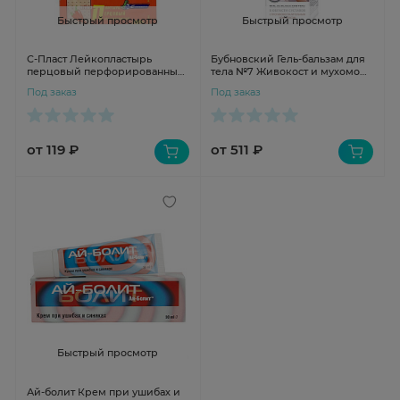
Быстрый просмотр
Быстрый просмотр
С-Пласт Лейкопластырь
Бубновский Гель-бальзам для
перцовый перфорированный
тела №7 Живокост и мухомор
10х18см кратность 50
125мл
Под заказ
Под заказ
от 119 ₽
от 511 ₽
Быстрый просмотр
Ай-болит Крем при ушибах и