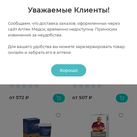
Уважаемые Клиенты!
Сообщаем, что доставка заказов, оформленных через
сайт Аптек Медси, временно недоступна. Приносим
извинения за неудобства.
Для вашего удобства вы можете зарезервировать товар
онлайн и забрать его в аптеке.
Быстрый просмотр
Быстрый просмотр
Пластырь перцовый Доктор
Бубновский Гель-бальзам для
Хорошо
перец набор N4 шк4601
тела №6 Змея и скорпион
125мл
Под заказ
Под заказ
от 572 ₽
от 507 ₽