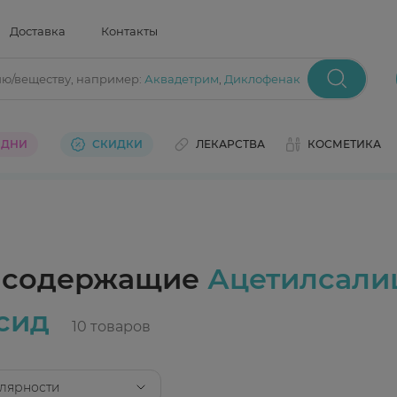
Доставка
Контакты
ию/веществу
, например:
Аквадетрим
,
Диклофенак
 ДНИ
СКИДКИ
ЛЕКАРСТВА
КОСМЕТИКА
, содержащие
Ацетилсали
сид
лярности