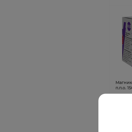
Магник
п.п.о. 
Под зак
от 75