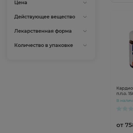
Цена
Действующее вещество
Ацетилсалициловая
Лекарственная форма
кислота+Магния гидроксид
таблетки покрытые
Количество в упаковке
Показать все
пленочной оболочкой
30
Показать все
100
Показать все
Кардио
п.п.о. 
В нали
от 75