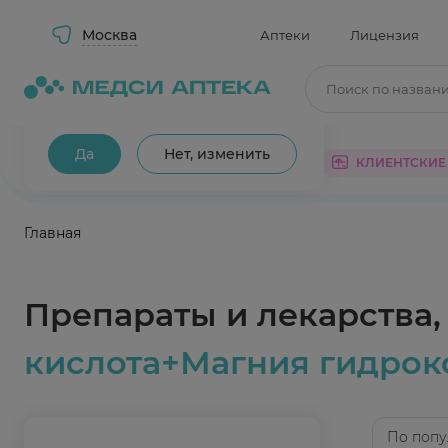
Москва
Аптеки
Лицензия
Поиск по назван
Ваш город Москва?
Да
Нет, изменить
КАТАЛОГ
АКЦИИ
КЛИЕНТСКИЕ
Главная
Препараты и лекарства
кислота+Магния гидрок
По попу