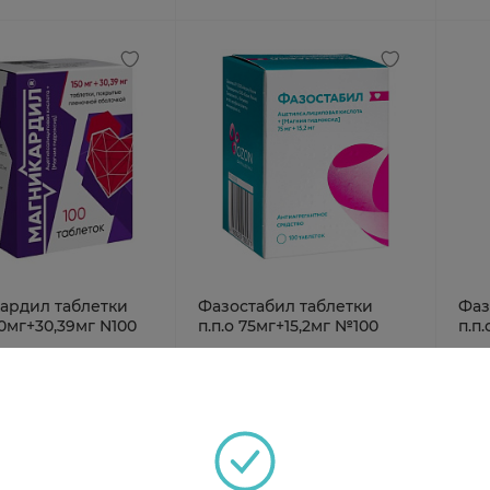
ардил таблетки
Фазостабил таблетки
Фаз
150мг+30,39мг N100
п.п.о 75мг+15,2мг №100
п.п
аз
Под заказ
Под
3 ₽
от 574 ₽
от