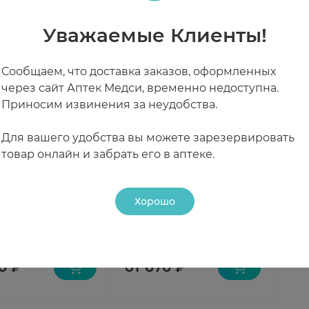
Уважаемые Клиенты!
Сообщаем, что доставка заказов, оформленных
через сайт Аптек Медси, временно недоступна.
Приносим извинения за неудобства.
Для вашего удобства вы можете зарезервировать
товар онлайн и забрать его в аптеке.
ск Магний
Магникардил таблетки
и п.п.о 75мг+15,2мг
п.п.о. 75мг+15,2мг N100
Хорошо
аз
Под заказ
0 ₽
от 670 ₽