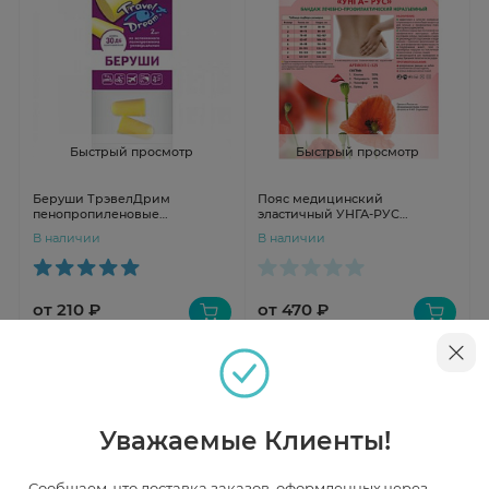
Быстрый просмотр
Быстрый просмотр
Беруши ТрэвелДрим
Пояс медицинский
пенопропиленовые
эластичный УНГА-РУС
универсальные N2
полушерсть 40% р.5 С-325
В наличии
В наличии
от 210 ₽
от 470 ₽
Уважаемые Клиенты!
Сообщаем, что доставка заказов, оформленных через