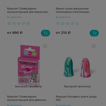
Браслет Трэвелдрим
Банки сухие вакуумные
акупунктурный для взрослых
полимерно-стеклянные
N2
БПК-01 ПРА N2 (пластикатные)
В наличии
В наличии
от 690 ₽
от 210 ₽
Быстрый просмотр
Быстрый просмотр
Браслет Трэвелдрим
Беруши Молдекс spark plugs
акупунктурный для девочек
N10
N2
В наличии
В наличии