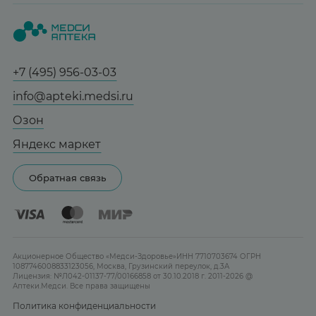
Вопрос-ответ
Красота
О нас
Статьи и новости
Медицинские товары
Все аптеки
Справочник болезней
Спорт и фитнес
Контакты
Гарантии
+7 (495) 956-03-03
Мама и малыш
Отзывы
Юридическим лицам
info@apteki.medsi.ru
Тревога и стресс
Лицензия
Сотрудничество
Здоровый сон
Озон
Реклама на сайте
Женская гигиена
Яндекс маркет
Карта сайта
Контактные линзы
Обратная связь
Бренды
Акционерное Общество «Медси-Здоровье»ИНН 7710703674 ОГРН
1087746008833123056, Москва, Грузинский переулок, д.3А
Лицензия: №Л042-01137-77/00166858 от 30.10.2018 г. 2011-2026 @
Аптеки.Медси. Все права защищены
Политика конфиденциальности