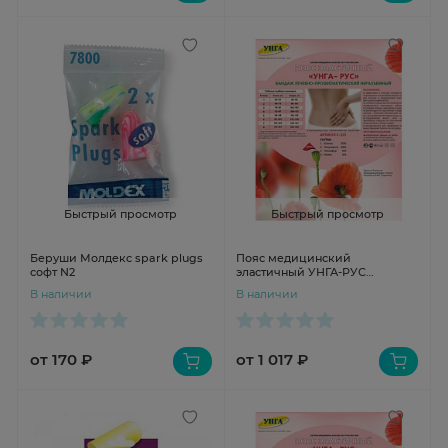
Быстрый просмотр
Быстрый просмотр
Беруши Молдекс spark plugs
Пояс медицинский
софт N2
эластичный УНГА-РУС
полушерсть 40% р.4 С-325
В наличии
В наличии
от 170 ₽
от 1 017 ₽