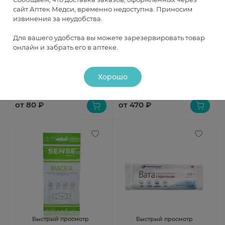
сайт Аптек Медси, временно недоступна. Приносим
извинения за неудобства.
Быстрый просмотр
Быстрый просмотр
Для вашего удобства вы можете зарезервировать товар
онлайн и забрать его в аптеке.
Контейнер для биоматериала
Беруши ТрэвелДрим
стерильный 120мл
силиконовые защита от воды
N4 (2 пары)
В наличии
В наличии
Хорошо
от 80 ₽
от 470 ₽
Быстрый просмотр
Быстрый просмотр