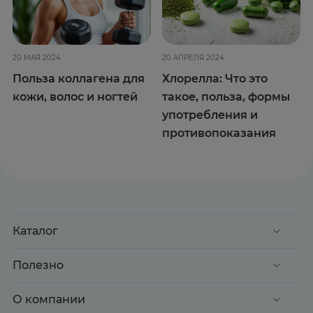
20 МАЯ 2024
20 АПРЕЛЯ 2024
Польза коллагена для
Хлорелла: Что это
кожи, волос и ногтей
такое, польза, формы
употребления и
противопоказания
Каталог
Акции
Полезно
Клиентские дни
Доставка и оплата
О компании
Здоровье