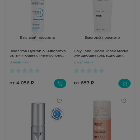
Быстрый просмотр
Быстрый просмотр
Bioderma Hydrabio Сыворотка
Holy Land Special Mask Маска
увлажняющая с гиалуроновой
очищающая сокращающая
кислотой для обезвоженной
поры 70 мл
В наличии
В наличии
кожи лица 40 мл
от 4 056 ₽
от 687 ₽