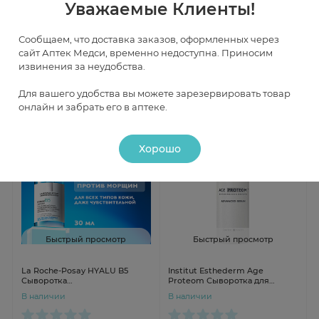
Уважаемые Клиенты!
Etat Pur Сыворотка с
Etat Pur Сыворотка с
ниацинамидом 5% 15мл
гликолевой кислотой 10% 15мл
В наличии
В наличии
Сообщаем, что доставка заказов, оформленных через
сайт Аптек Медси, временно недоступна. Приносим
извинения за неудобства.
от 2 651 ₽
от 3 114 ₽
Для вашего удобства вы можете зарезервировать товар
онлайн и забрать его в аптеке.
Хорошо
Быстрый просмотр
Быстрый просмотр
La Roche-Posay HYALU B5
Institut Esthederm Age
Сыворотка
Proteom Сыворотка для
концентрированная против
продления молодости кожи
В наличии
В наличии
морщин 30 мл
30мл