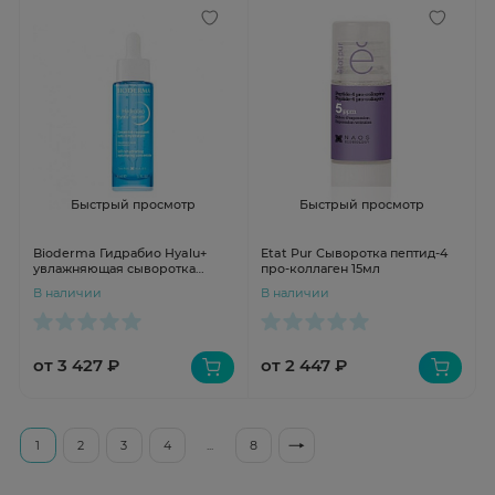
Быстрый просмотр
Быстрый просмотр
Bioderma Гидрабио Hyalu+
Etat Pur Сыворотка пептид-4
увлажняющая сыворотка
про-коллаген 15мл
против морщин 30мл
В наличии
В наличии
от 3 427 ₽
от 2 447 ₽
1
2
3
4
...
8