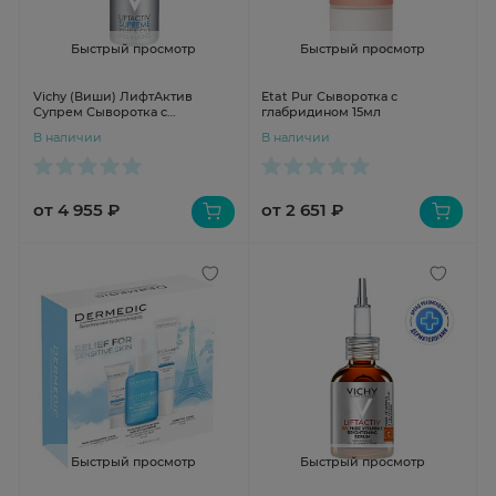
Быстрый просмотр
Быстрый просмотр
Vichy (Виши) ЛифтАктив
Etat Pur Сыворотка с
Супрем Сыворотка с
глабридином 15мл
эффектом лифтинга и сияния
В наличии
В наличии
кожи вокруг 15мл
от 4 955 ₽
от 2 651 ₽
Быстрый просмотр
Быстрый просмотр