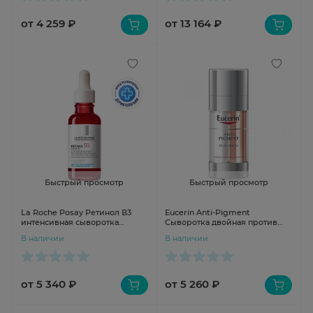
от 4 259 ₽
от 13 164 ₽
Быстрый просмотр
Быстрый просмотр
La Roche Posay Ретинол В3
Eucerin Anti-Pigment
интенсивная сыворотка
Сыворотка двойная против
против глубоких морщин, для
пигментации 30мл
В наличии
В наличии
выравнивания цвета лица и
текстуры кожи 30мл
от 5 340 ₽
от 5 260 ₽