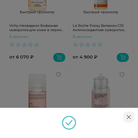
Быстрый просмотр
Быстрый просмотр
Vichy Неовадиол Бифазная
La Roche Posay Витамин С10
сыворотка для кожи в период
Антиоксидантная сыворотка
менопаузы 30мл
для обновления кожи 30мл
В наличии
В наличии
от 6 070 ₽
от 4 900 ₽
Быстрый просмотр
Быстрый просмотр