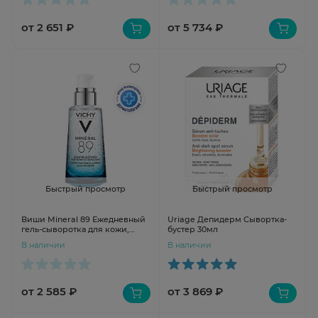
от 2 651 ₽
от 5 734 ₽
Быстрый просмотр
Быстрый просмотр
Виши Mineral 89 Ежедневный
Uriage Депидерм Сывортка-
гель-сыворотка для кожи,
бустер 30мл
подверженной внешним
В наличии
В наличии
воздействиям 50 мл
от 2 585 ₽
от 3 869 ₽