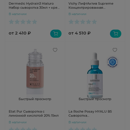
Dermedic Hydrain3 Hialuro
Vichy ЛифтАктив Supreme
Набор сыворотка 30мл + крем
Концентрированная
для глаз 15мл + дневной крем
сыворотка с витамином С для
В наличии
В наличии
SPF15 2,5мл
сияния кожи 20мл
от 2 410 ₽
от 4 510 ₽
Быстрый просмотр
Быстрый просмотр
Etat Pur Сыворотка с
La Roche Posay HYALU B5
лимонной кислотой 20% 15мл
Сыворотка
концентрированная
В наличии
В наличии
увлажняющая против морщин
50мл