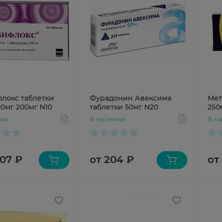
локс таблетки
Фурадонин Авексима
Мет
500мг 200мг N10
таблетки 50мг N20
250
чии
В наличии
В н
207 ₽
от 204 ₽
от