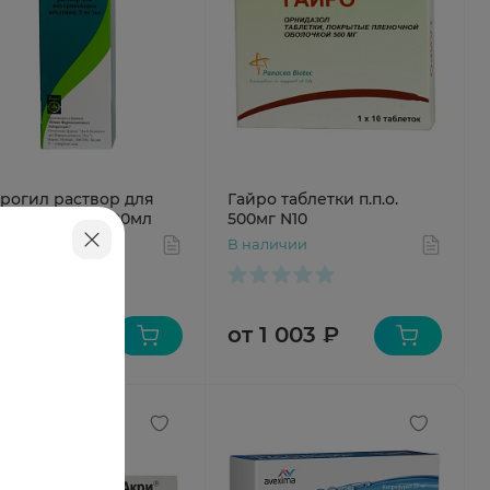
рогил раствор для
Гайро таблетки п.п.о.
узий 5мг/мл 100мл
500мг N10
аличии
В наличии
 39 ₽
от 1 003 ₽