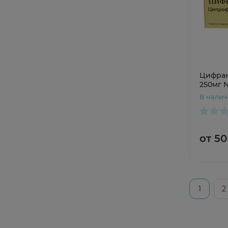
Цифран 
250мг N
В нали
от 50
1
2