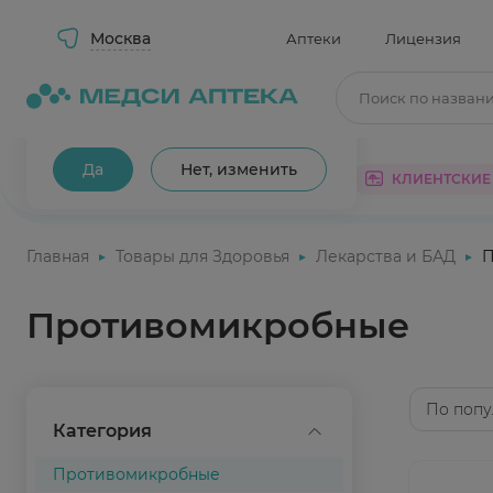
Москва
Аптеки
Лицензия
Поиск по назван
Ваш город Москва?
Да
Нет, изменить
КАТАЛОГ
АКЦИИ
КЛИЕНТСКИЕ
Главная
Товары для Здоровья
Лекарства и БАД
П
Противомикробные
По попу
Категория
Противомикробные