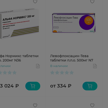
фа Нормикс таблетки
Левофлоксацин-Тева
о. 200мг N36
таблетки п.п.о. 500мг N7
аличии
В наличии
 3 024 ₽
от 334 ₽