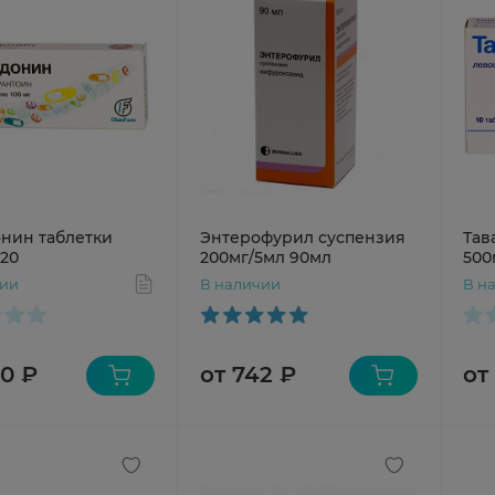
икол
нин таблетки
Энтерофурил суспензия
Тав
N20
200мг/5мл 90мл
500
чии
В наличии
В н
90 ₽
от 742 ₽
от