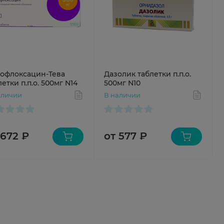
офлоксацин-Тева
Дазолик таблетки п.п.о.
етки п.п.о. 500мг N14
500мг N10
аличии
В наличии
 672 ₽
от 577 ₽