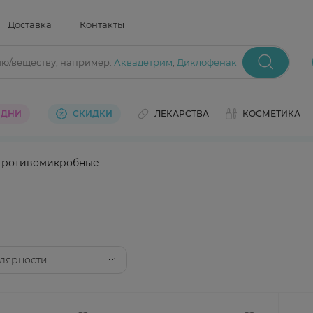
Доставка
Контакты
ию/веществу
, например:
Аквадетрим
,
Диклофенак
 ДНИ
СКИДКИ
ЛЕКАРСТВА
КОСМЕТИКА
ротивомикробные
лярности