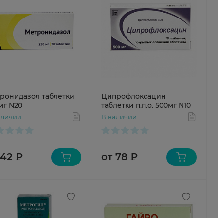
ронидазол таблетки
Ципрофлоксацин
мг N20
таблетки п.п.о. 500мг N10
аличии
В наличии
 42 ₽
от 78 ₽