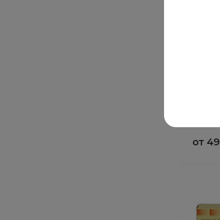
Ломфлок
400мг 
В нали
от 4