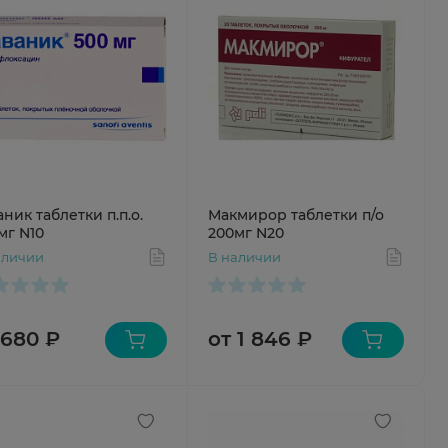
аник таблетки п.п.о.
Макмирор таблетки п/о
мг N10
200мг N20
аличии
В наличии
 680 ₽
от 1 846 ₽