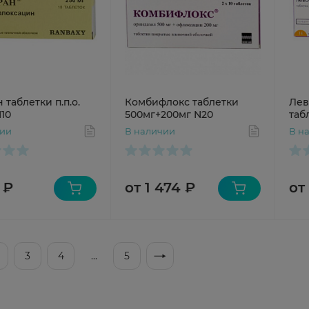
таблетки п.п.о.
Комбифлокс таблетки
Лев
10
500мг+200мг N20
табл
чии
В наличии
В н
 ₽
от 1 474 ₽
от
3
4
...
5