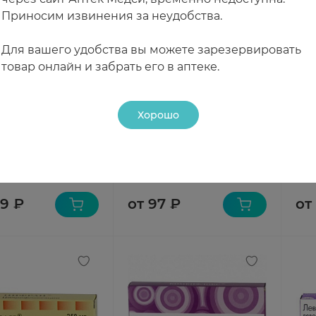
Приносим извинения за неудобства.
Для вашего удобства вы можете зарезервировать
товар онлайн и забрать его в аптеке.
Хорошо
с таблетки п.п.о.
Фурацилин таблетки
Тин
N5
20мг N10
п.п.
Татхимфармпрепараты
чии
В наличии
В н
99 ₽
от 97 ₽
от