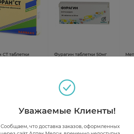
 СТ таблетки
Фурагин таблетки 50мг
Мет
0мг N10
N30 Олайнфарм
инф
чии
В наличии
В н
1 ₽
от 1 109 ₽
от
Уважаемые Клиенты!
Сообщаем, что доставка заказов, оформленных
через сайт Аптек Медси, временно недоступна.