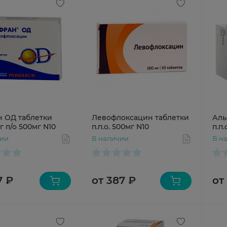
 ОД таблетки
Левофлоксацин таблетки
Аль
 п/о 500мг N10
п.п.о. 500мг N10
п.п.
чии
В наличии
В н
7 ₽
от 387 ₽
от