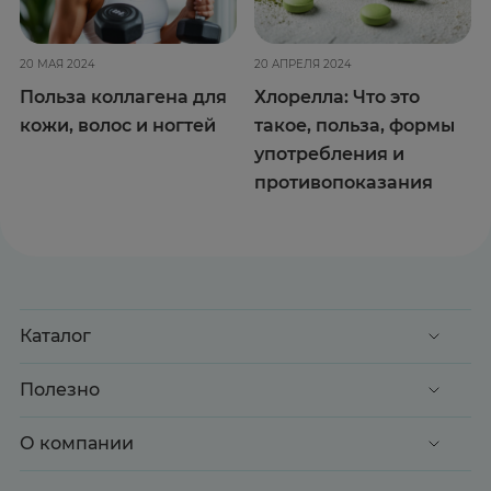
20 МАЯ 2024
20 АПРЕЛЯ 2024
Польза коллагена для
Хлорелла: Что это
кожи, волос и ногтей
такое, польза, формы
употребления и
противопоказания
Каталог
Акции
Полезно
Клиентские дни
Доставка и оплата
О компании
Здоровье
Вопрос-ответ
Красота
О нас