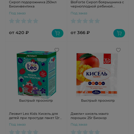
Сироп подорожника 250мл
BioForte Сироп боярышника с
Биоинвентика
черноплодной рябиной
премиум 250мл
Под заказ
Под заказ
от 420 ₽
от 366 ₽
Быстрый просмотр
Быстрый просмотр
Леовит Leo Kids Кисель для
Джели+ кисель манго
детей при простуде пакет 12г
порошок 25г Биокор
N5
Под заказ
Под заказ