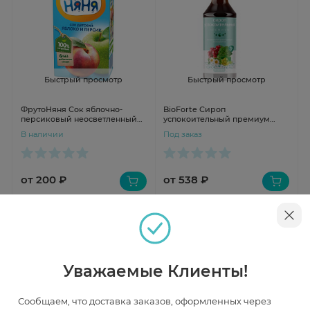
Быстрый просмотр
Быстрый просмотр
ФрутоНяня Сок яблочно-
BioForte Сироп
персиковый неосветленный
успокоительный премиум
500мл
250мл
В наличии
Под заказ
от 200 ₽
от 538 ₽
Уважаемые Клиенты!
Сообщаем, что доставка заказов, оформленных через