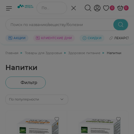
Поиск по названию/веществу
0
0
Поиск по названию/веществу/болезни
АКЦИИ
КЛИЕНТСКИЕ ДНИ
СКИДКИ
ЛЕКАРСТВ
Главная
Товары для Здоровья
Здоровое питание
Напитки
Напитки
Фильтр
По популярности