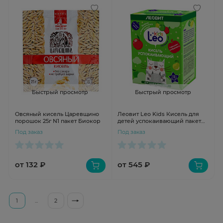
Быстрый просмотр
Быстрый просмотр
Овсяный кисель Царевщино
Леовит Leo Kids Кисель для
порошок 25г N1 пакет Биокор
детей успокаивающий пакет
12г N5
Под заказ
Под заказ
от 132 ₽
от 545 ₽
1
...
2