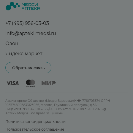
Статьи и новости
Медицинские товары
Все аптеки
Справочник болезней
Спорт и фитнес
Контакты
Гарантии
+7 (495) 956-03-03
Мама и малыш
Отзывы
Юридическим лицам
info@apteki.medsi.ru
Тревога и стресс
Лицензия
Сотрудничество
Здоровый сон
Озон
Реклама на сайте
Женская гигиена
Яндекс маркет
Карта сайта
Контактные линзы
Обратная связь
Бренды
Акционерное Общество «Медси-Здоровье»ИНН 7710703674 ОГРН
1087746008833123056, Москва, Грузинский переулок, д.3А
Лицензия: №Л042-01137-77/00166858 от 30.10.2018 г. 2011-2026 @
Аптеки.Медси. Все права защищены
Политика конфиденциальности
Пользовательское соглашение