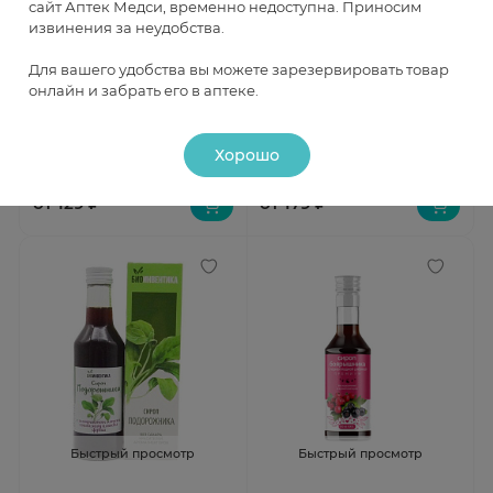
сайт Аптек Медси, временно недоступна. Приносим
извинения за неудобства.
Быстрый просмотр
Быстрый просмотр
Для вашего удобства вы можете зарезервировать товар
онлайн и забрать его в аптеке.
Джели + Кисель черника
Леовит Pharma Кисель
порошок гранулированный 25г
почечный 20г
Под заказ
Под заказ
Хорошо
от 129 ₽
от 179 ₽
Быстрый просмотр
Быстрый просмотр