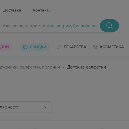
Доставка
Контакты
ию/веществу
, например:
Аквадетрим
,
Диклофенак
 ДНИ
СКИДКИ
ЛЕКАРСТВА
КОСМЕТИКА
гузники, салфетки, пеленки
Детские салфетки
лярности