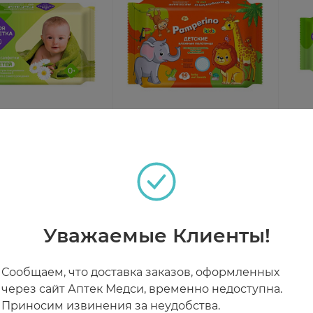
 салфетка Салфетки
Pamperino Kids
Я т
е детские с
Полотенца влажные
вла
ктом ромашки и
детские универсальные с
экс
аз
Под заказ
Под
ном Е N60
экстрактом ромашки алоэ
вит
и витамином Е N60
1 ₽
от 427 ₽
от
Уважаемые Клиенты!
Сообщаем, что доставка заказов, оформленных
через сайт Аптек Медси, временно недоступна.
Приносим извинения за неудобства.