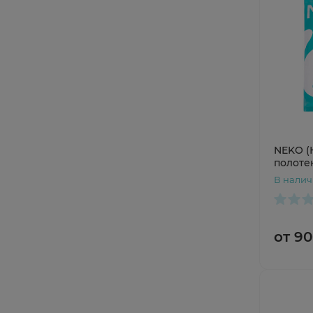
NEKO (
полоте
свежест
В нали
(6+6)
от 90