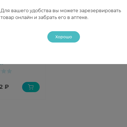
Для вашего удобства вы можете зарезервировать
товар онлайн и забрать его в аптеке.
Хорошо
ino Newborn
нца влажные
е универсальные с
аз
ктом ромашки и
ном Е N80
2 ₽