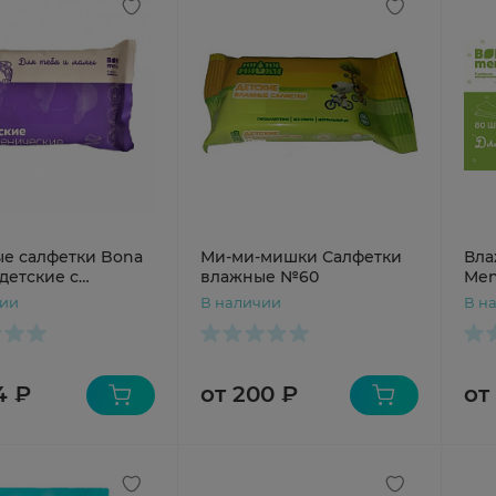
е салфетки Bona
Ми-ми-мишки Салфетки
Вла
детские с
влажные №60
Men
нием №20
кла
чии
В наличии
В н
4 ₽
от 200 ₽
от