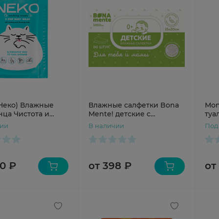
Неко) Влажные
Влажные салфетки Bona
Mon
нца Чистота и
Mente! детские с
туа
ь в 2 шага N12
тиснением №80
50ш
чии
В наличии
Под
0 ₽
от 398 ₽
от