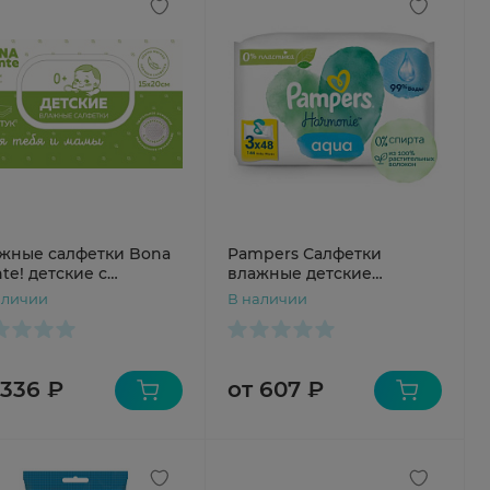
жные салфетки Bona
Pampers Салфетки
te! детские с
влажные детские
паном №80
Harmonie New Baby N46
аличии
В наличии
 336 ₽
от 607 ₽