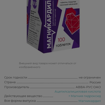
Bнешний вид товара может отличаться от
изображённого
Срок годности
не ограничен
Страна
Россия
Производитель
АВВА-РУС ОАО
Ацетилсалициловая кислота
Действующее вещество
+ Магния гидроксид
Все формы выпуска
Магникардил