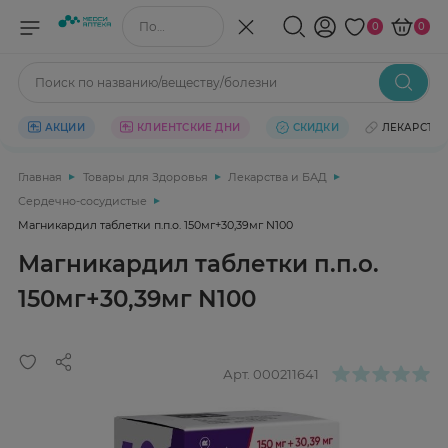
Поиск по названию/веществу
0
0
Поиск по названию/веществу/болезни
АКЦИИ
КЛИЕНТСКИЕ ДНИ
СКИДКИ
ЛЕКАРСТВ
Главная
Товары для Здоровья
Лекарства и БАД
Сердечно-сосудистые
Магникардил таблетки п.п.о. 150мг+30,39мг N100
Магникардил таблетки п.п.о.
150мг+30,39мг N100
Арт.
000211641