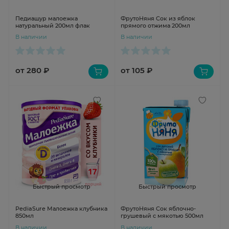
Педиашур малоежка
ФрутоНяня Сок из яблок
натуральный 200мл флак
прямого отжима 200мл
В наличии
В наличии
от 280 ₽
от 105 ₽
Быстрый просмотр
Быстрый просмотр
PediaSure Малоежка клубника
ФрутоНяня Сок яблочно-
850мл
грушевый с мякотью 500мл
В наличии
В наличии