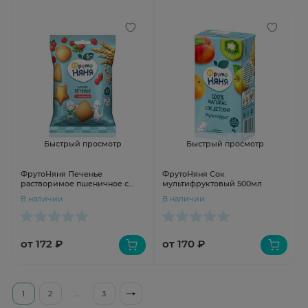
Быстрый просмотр
Быстрый просмотр
ФрутоНяня Печенье
ФрутоНяня Сок
растворимое пшеничное с
мультифруктовый 500мл
земляникой 50г
В наличии
В наличии
от 172 ₽
от 170 ₽
1
2
...
3