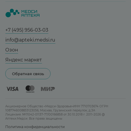
Вопрос-ответ
Красота
О нас
Статьи и новости
Медицинские товары
Все аптеки
Справочник болезней
Спорт и фитнес
Контакты
Гарантии
+7 (495) 956-03-03
Мама и малыш
Отзывы
Юридическим лицам
info@apteki.medsi.ru
Тревога и стресс
Лицензия
Сотрудничество
Здоровый сон
Озон
Реклама на сайте
Женская гигиена
Яндекс маркет
Карта сайта
Контактные линзы
Обратная связь
Бренды
Акционерное Общество «Медси-Здоровье»ИНН 7710703674 ОГРН
1087746008833123056, Москва, Грузинский переулок, д.3А
Лицензия: №Л042-01137-77/00166858 от 30.10.2018 г. 2011-2026 @
Аптеки.Медси. Все права защищены
Политика конфиденциальности