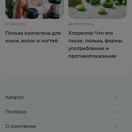
20 МАЯ 2024
20 АПРЕЛЯ 2024
Польза коллагена для
Хлорелла: Что это
кожи, волос и ногтей
такое, польза, формы
употребления и
противопоказания
Каталог
Акции
Полезно
Клиентские дни
Доставка и оплата
О компании
Здоровье