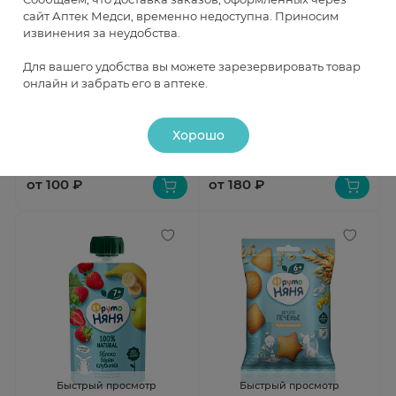
сайт Аптек Медси, временно недоступна. Приносим
извинения за неудобства.
Быстрый просмотр
Быстрый просмотр
Для вашего удобства вы можете зарезервировать товар
онлайн и забрать его в аптеке.
ФрутоНяня Фруктовые
ФрутоНяня Пюре из яблок и
кусочки из яблок, клубники и
абрикосов со сливками 90г
бананов 15г Прогресс
В наличии
В наличии
Хорошо
от 100 ₽
от 180 ₽
Быстрый просмотр
Быстрый просмотр