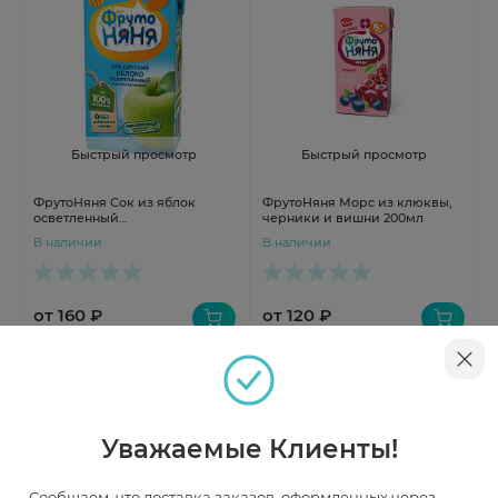
Быстрый просмотр
Быстрый просмотр
ФрутоНяня Сок из яблок
ФрутоНяня Морс из клюквы,
осветленный
черники и вишни 200мл
гипоаллергенный 500мл
В наличии
В наличии
от 160 ₽
от 120 ₽
Уважаемые Клиенты!
Сообщаем, что доставка заказов, оформленных через