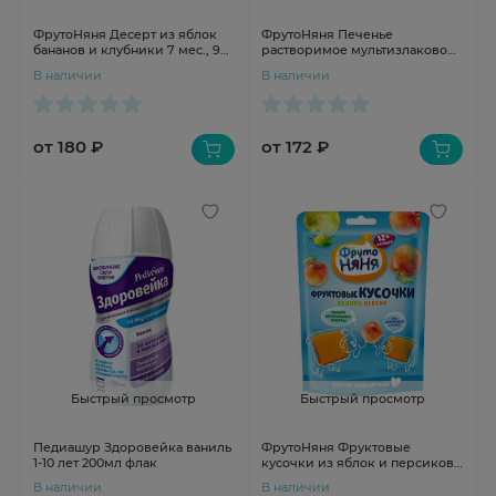
ФрутоНяня Десерт из яблок
ФрутоНяня Печенье
бананов и клубники 7 мес., 90
растворимое мультизлаковое
г
обогащенное витаминами и
В наличии
В наличии
минеральными веществами
50г
от 180 ₽
от 172 ₽
Быстрый просмотр
Быстрый просмотр
Педиашур Здоровейка ваниль
ФрутоНяня Фруктовые
1-10 лет 200мл флак
кусочки из яблок и персиков
с 12 мес 53г
В наличии
В наличии