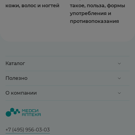
кожи, волос и ногтей
такое, польза, формы
употребления и
противопоказания
Каталог
Акции
Полезно
Клиентские дни
Доставка и оплата
О компании
Здоровье
Вопрос-ответ
Красота
О нас
Статьи и новости
Медицинские товары
Все аптеки
Справочник болезней
Спорт и фитнес
Контакты
Гарантии
+7 (495) 956-03-03
Мама и малыш
Отзывы