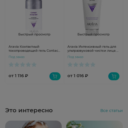
Быстрый просмотр
Быстрый просмотр
Aravia Контактный
Aravia Интенсивный гель для
токопроводящий гель Contact
ультразвуковой чистки лица и
Active Gel 150мл
аппаратных процедур Clean
Под заказ
Под заказ
Skin Gel 200мл
от 1 116 ₽
от 1 016 ₽
Это интересно
Все статьи