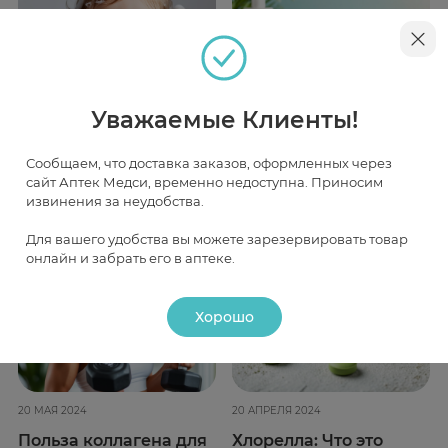
Уважаемые Клиенты!
2 ОКТЯБРЯ 2024
11 АПРЕЛЯ 2024
Сообщаем, что доставка заказов, оформленных через
Микробиом — часть
Разновидности
сайт Аптек Медси, временно недоступна. Приносим
защитного барьера
косметических
извинения за неудобства.
кожи
уходовых средств
Для вашего удобства вы можете зарезервировать товар
онлайн и забрать его в аптеке.
Хорошо
20 МАЯ 2024
20 АПРЕЛЯ 2024
Польза коллагена для
Хлорелла: Что это