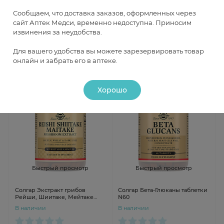
Солгар Тоналин 1300 мг КЛК
Солгар Ресвератрол 100 мг
капсулы N60
капсулы N60
Сообщаем, что доставка заказов, оформленных через
В наличии
В наличии
сайт Аптек Медси, временно недоступна. Приносим
извинения за неудобства.
Для вашего удобства вы можете зарезервировать товар
от 4 022 ₽
от 3 887 ₽
онлайн и забрать его в аптеке.
Хорошо
Быстрый просмотр
Быстрый просмотр
Солгар Экстракт грибов
Солгар Бета-Глюканы таблетки
Рейши, Шиитаке, Мейтаке
N60
капсулы N50
В наличии
В наличии