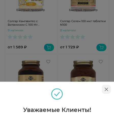
Быстрый просмотр
Быстрый просмотр
Солгар Кангавитес с
Солгар Селен 100 мкг таблетки
Витамином С 100 Мг
N100
(Апельсин) таблетки Д/Дет N90
В наличии
В наличии
от 1 589 ₽
от 1 729 ₽
Быстрый просмотр
Быстрый просмотр
Уважаемые Клиенты!