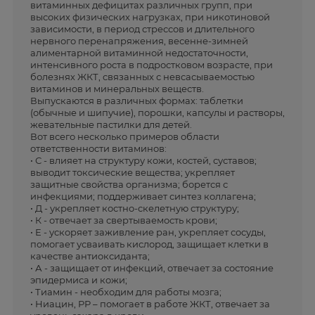
витаминных дефицитах различных групп, при
высоких физических нагрузках, при никотиновой
зависимости, в период стрессов и длительного
нервного перенапряжения, весенне-зимней
алиментарной витаминной недостаточности,
интенсивного роста в подростковом возрасте, при
болезнях ЖКТ, связанных с невсасываемостью
витаминов и минеральных веществ.
Выпускаются в различных формах: таблетки
(обычные и шипучие), порошки, капсулы и растворы,
жевательные пастилки для детей.
Вот всего несколько примеров области
ответственности витаминов:
• С - влияет на структуру кожи, костей, суставов;
выводит токсические вещества; укрепляет
защитные свойства организма; борется с
инфекциями; поддерживает синтез коллагена;
• Д - укрепляет костно-скелетную структуру;
• К - отвечает за свертываемость крови;
• Е - ускоряет заживление ран, укрепляет сосуды,
помогает усваивать кислород, защищает клетки в
качестве антиоксиданта;
• А - защищает от инфекций, отвечает за состояние
эпидермиса и кожи;
• Тиамин - необходим для работы мозга;
• Ниацин, РР – помогает в работе ЖКТ, отвечает за