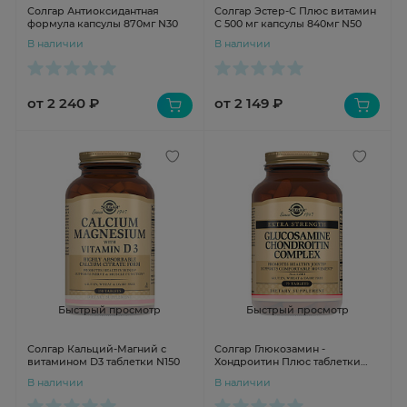
Солгар Антиоксидантная
Солгар Эстер-С Плюс витамин
формула капсулы 870мг N30
С 500 мг капсулы 840мг N50
В наличии
В наличии
от 2 240 ₽
от 2 149 ₽
Быстрый просмотр
Быстрый просмотр
Солгар Кальций-Магний с
Солгар Глюкозамин -
витамином D3 таблетки N150
Хондроитин Плюс таблетки
1750мг N75
В наличии
В наличии