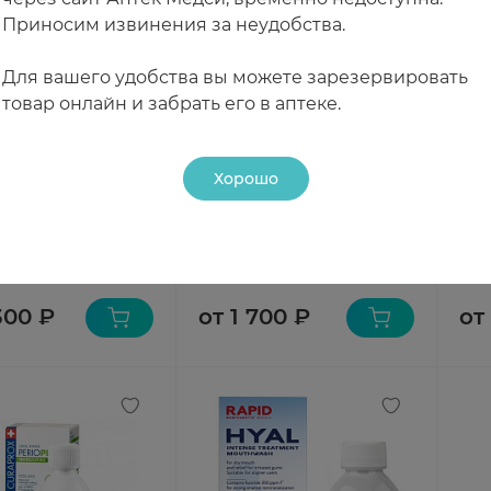
Приносим извинения за неудобства.
Для вашего удобства вы можете зарезервировать
товар онлайн и забрать его в аптеке.
Хорошо
ox Жидкость-
Montcarotte Рапид 25
Пре
иватель Perio Plus
Ополаскиватель для
отб
хлоргексидин 0,20%
полости рта Красный
пол
чии
В наличии
В н
грейпфрут 100мл
20м
300 ₽
от 1 700 ₽
от