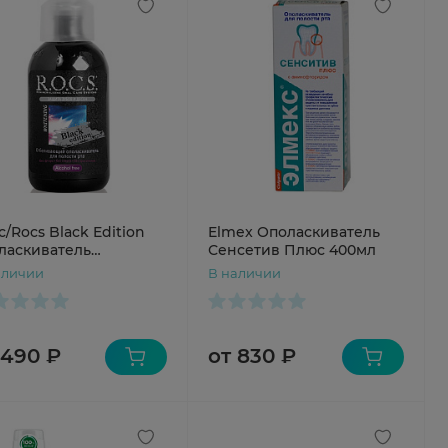
с/Rocs Black Edition
Elmex Ополаскиватель
ласкиватель
Сенсетив Плюс 400мл
еливающий 400 мл
аличии
В наличии
 490 ₽
от 830 ₽