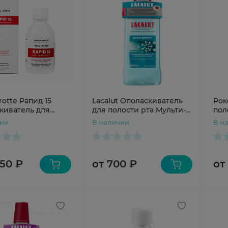
otte Рапид 15
Lacalut Ополаскиватель
Рок
киватель для
для полости рта Мульти-
пол
и рта Красный
эффект
мят
чии
В наличии
В н
рут 200мл
антибактериальный
500мл
550 ₽
от 700 ₽
от