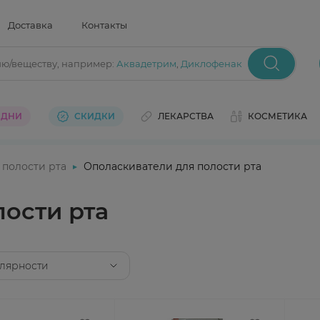
Доставка
Контакты
ию/веществу
, например:
Аквадетрим
,
Диклофенак
 ДНИ
СКИДКИ
ЛЕКАРСТВА
КОСМЕТИКА
 полости рта
Ополаскиватели для полости рта
ости рта
лярности