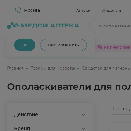
Москва
Аптеки
Лицензия
Поиск по назван
Ваш город Москва?
Да
Нет, изменить
КАТАЛОГ
АКЦИИ
КЛИЕНТСКИЕ
Главная
Товары для Красоты
Средства для гигиены
Ополаскиватели для пол
По попу
Действие
защита
Бренд