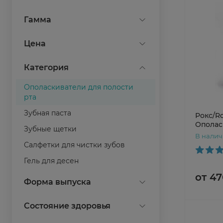
очищение
Biorepair
Гамма
тонизирование
BlanX
укрепление
Спреи и Ополаскиватели
Цена
Curaprox
Показать все
Elmex
Категория
Lacalut
Ополаскиватели для полости
Montcarotte
Показать все
рта
President
Зубная паста
Рокс/R
Ополас
ROCS
Зубные щетки
полост
В нали
мята" 4
Асепта
Салфетки для чистки зубов
Лесной Бальзам
Гель для десен
от 47
Зубная нить
Показать все
Форма выпуска
Ирригаторы
ершики
Состояние здоровья
Уход за протезами
зубная паста