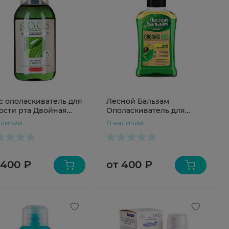
с ополаскиватель для
Лесной Бальзам
ости рта Двойная
Ополаскиватель для
а 250мл
полости рта двухфазный
аличии
В наличии
с органическими
маслами и алоэ 250мл
 400 ₽
от 400 ₽