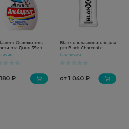
бадент Освежитель
Blanx ополаскиватель для
ости рта Дыня 35мл
рта Black Charcoal с
ей
черным углем 500мл
аличии
В наличии
 180 ₽
от 1 040 ₽