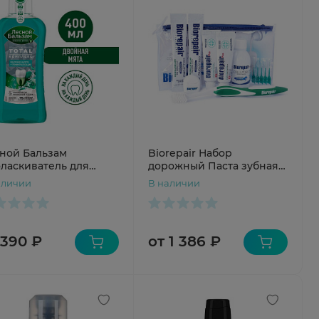
ной Бальзам
Biorepair Набор
ласкиватель для
дорожный Паста зубная
ен с мятой и
15мл + ополаскиватель
аличии
В наличии
трактами лесных трав
12мл + ершики мягкие №5
отваре трав 400мл
+ щетка зубная + нить
вощеная
 390 ₽
от 1 386 ₽