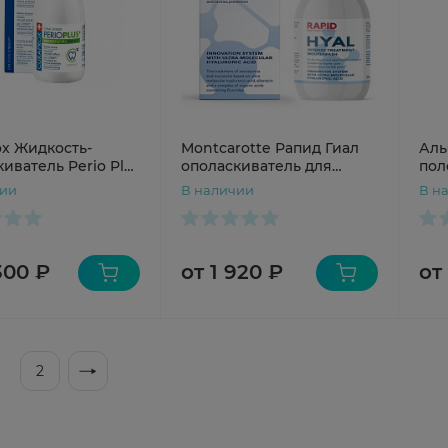
ox Жидкость-
Montcarotte Рапид Гиал
Аль
иватель Perio Plus
ополаскиватель для
пол
t хлоргексидин
полости рта 200мл
спр
чии
В наличии
В н
00мл
300 ₽
от 1 920 ₽
от
2