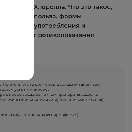
ля кожи,
Хлорелла: Что это такое,
польза, формы
употребления и
противопоказания
ах. Применяются в целях подтверждения диагноза.
а затем убитых микробов.
при выборе средства, так как препараты содержат
имическим (изменение цвета) и клиническим (сыпь)
бактериофаги, препараты нормофлоры).