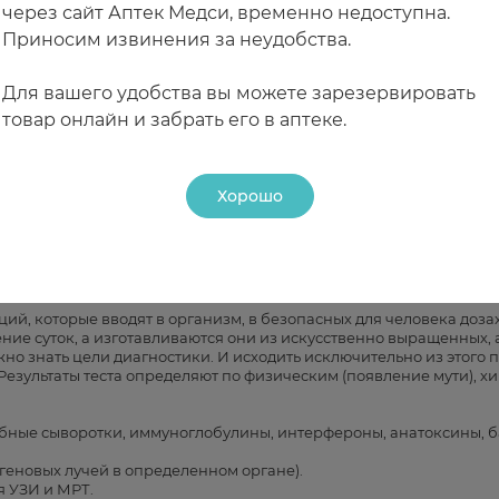
через сайт Аптек Медси, временно недоступна.
дности
Польза коллагена д
Приносим извинения за неудобства.
ческих уходовых
волос и ногтей
Для вашего удобства вы можете зарезервировать
товар онлайн и забрать его в аптеке.
Хорошо
ций, которые вводят в организм, в безопасных для человека доз
ение суток, а изготавливаются они из искусственно выращенных, 
жно знать цели диагностики. И исходить исключительно из этого 
Результаты теста определяют по физическим (появление мути), х
ебные сыворотки, иммуноглобулины, интерфероны, анатоксины, 
тгеновых лучей в определенном органе).
 УЗИ и МРТ.