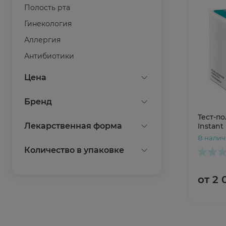
Полость рта
Гинекология
Аллергия
Антибиотики
Обезболивающие
Показать все
Цена
Болезни крови
Бренд
Анестезия, реанимация
Тест-по
Геморрой
Accu-Chek
Лекарственная форма
Instant
Глаза
В нали
тест-полоски
Количество в упаковке
Средства от паразитов
Гомеопатия
50
от 2 
Дыхательная система
ЖКТ
Печень