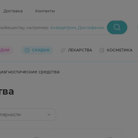
Доставка
Контакты
ию/веществу
, например:
Аквадетрим
,
Диклофенак
 ДНИ
СКИДКИ
ЛЕКАРСТВА
КОСМЕТИКА
иагностические средства
тва
лярности