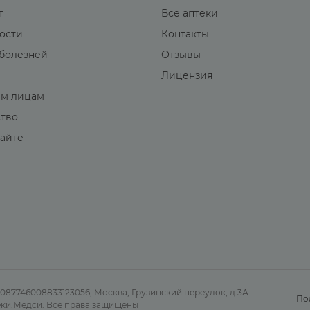
т
Все аптеки
вости
Контакты
болезней
Отзывы
Лицензия
м лицам
ство
сайте
7746008833123056, Москва, Грузинский переулок, д.3А
По
птеки.Медси. Все права защищены