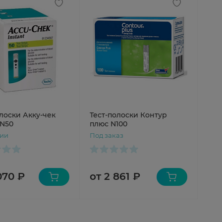
лоски Акку-чек
Тест-полоски Контур
 N50
плюс N100
чии
Под заказ
070 ₽
от 2 861 ₽