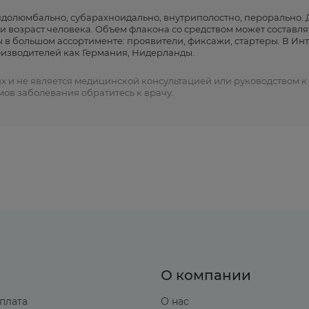
люмбально, субарахноидально, внутриполостно, перорально. До
 возраст человека. Объем флакона со средством может составлять
 в большом ассортименте: проявители, фиксажи, стартеры. В Ин
оизводителей как Германия, Нидерланды.
и не является медицинской консультацией или руководством к л
ов заболевания обратитесь к врачу.
О компании
оплата
О нас