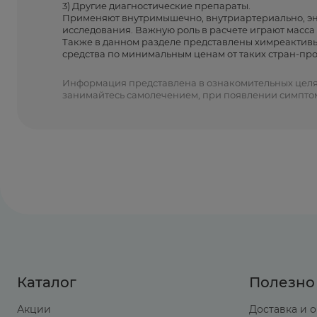
3) Другие диагностические препараты.
Применяют внутримышечно, внутриартериально, эндо
исследования. Важную роль в расчете играют масса и
Также в данном разделе представлены химреактивы
средства по минимальным ценам от таких стран-пр
Информация представлена в ознакомительных целях 
занимайтесь самолечением, при появлении симптом
Каталог
Полезно
Акции
Доставка и 