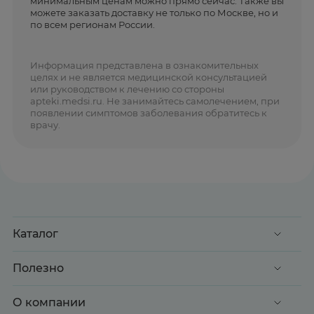
минимальным ценам можно прямо сейчас. Также вы
можете заказать доставку не только по Москве, но и
по всем регионам России.
Информация представлена в ознакомительных
целях и не является медицинской консультацией
или руководством к лечению со стороны
apteki.medsi.ru. Не занимайтесь самолечением, при
появлении симптомов заболевания обратитесь к
врачу.
Каталог
Акции
Полезно
Клиентские дни
Доставка и оплата
О компании
Здоровье