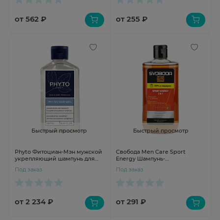
от 562 ₽
от 255 ₽
Быстрый просмотр
Быстрый просмотр
Phyto Фитоциан-Мэн мужской
Свобода Men Care Sport
укрепляющий шампунь для
Energy Шампунь-
волос 250мл
кондиционер-гель для душа
Под заказ
Под заказ
3в1 290мл
от 2 234 ₽
от 291 ₽