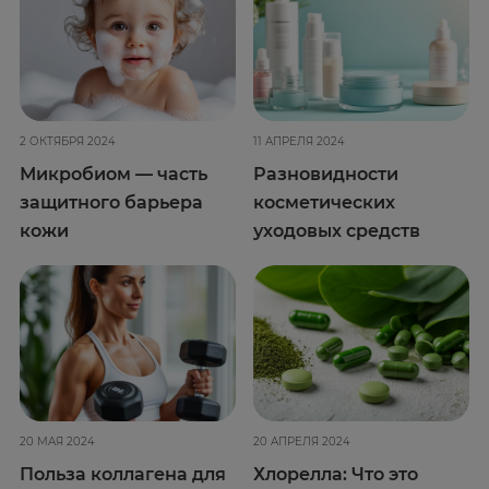
2 ОКТЯБРЯ 2024
11 АПРЕЛЯ 2024
Микробиом — часть
Разновидности
защитного барьера
косметических
кожи
уходовых средств
20 МАЯ 2024
20 АПРЕЛЯ 2024
Польза коллагена для
Хлорелла: Что это