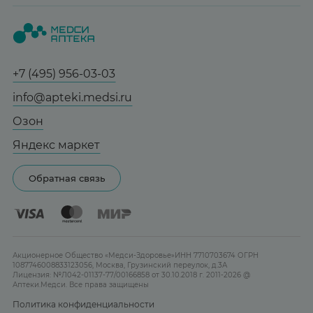
Вопрос-ответ
Красота
О нас
Статьи и новости
Медицинские товары
Все аптеки
Справочник болезней
Спорт и фитнес
Контакты
Гарантии
+7 (495) 956-03-03
Мама и малыш
Отзывы
Юридическим лицам
info@apteki.medsi.ru
Тревога и стресс
Лицензия
Сотрудничество
Здоровый сон
Озон
Реклама на сайте
Женская гигиена
Яндекс маркет
Карта сайта
Контактные линзы
Обратная связь
Бренды
Акционерное Общество «Медси-Здоровье»ИНН 7710703674 ОГРН
1087746008833123056, Москва, Грузинский переулок, д.3А
Лицензия: №Л042-01137-77/00166858 от 30.10.2018 г. 2011-2026 @
Аптеки.Медси. Все права защищены
Политика конфиденциальности