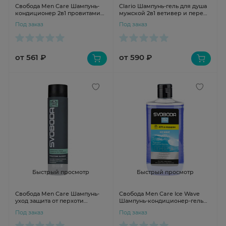
Свобода Men Care Шампунь-
Clario Шампунь-гель для душа
кондиционер 2в1 провитамин
мужской 2в1 ветивер и перец
В5 коллаген 300мл
400мл
Под заказ
Под заказ
от 561 ₽
от 590 ₽
Быстрый просмотр
Быстрый просмотр
Свобода Men Care Шампунь-
Свобода Men Care Ice Wave
уход защита от перхоти
Шампунь-кондиционер-гель
Piroctone olamine 300мл
для душа 3в1 290мл
Под заказ
Под заказ