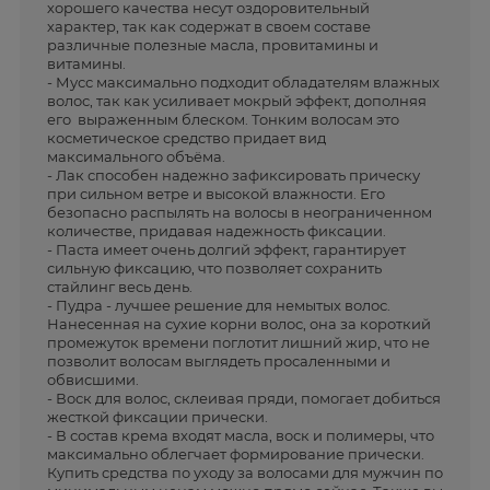
хорошего качества несут оздоровительный
характер, так как содержат в своем составе
различные полезные масла, провитамины и
витамины.
- Мусс максимально подходит обладателям влажных
волос, так как усиливает мокрый эффект, дополняя
его выраженным блеском. Тонким волосам это
косметическое средство придает вид
максимального объёма.
- Лак способен надежно зафиксировать прическу
при сильном ветре и высокой влажности. Его
безопасно распылять на волосы в неограниченном
количестве, придавая надежность фиксации.
- Паста имеет очень долгий эффект, гарантирует
сильную фиксацию, что позволяет сохранить
стайлинг весь день.
- Пудра - лучшее решение для немытых волос.
Нанесенная на сухие корни волос, она за короткий
промежуток времени поглотит лишний жир, что не
позволит волосам выглядеть просаленными и
обвисшими.
- Воск для волос, склеивая пряди, помогает добиться
жесткой фиксации прически.
- В состав крема входят масла, воск и полимеры, что
максимально облегчает формирование прически.
Купить средства по уходу за волосами для мужчин по