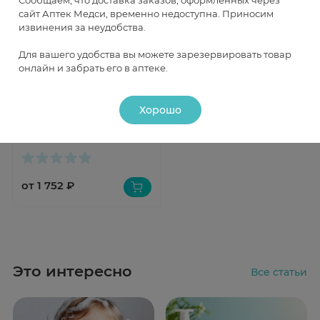
Сообщаем, что доставка заказов, оформленных через
сайт Аптек Медси, временно недоступна. Приносим
извинения за неудобства.
Для вашего удобства вы можете зарезервировать товар
онлайн и забрать его в аптеке.
Быстрый просмотр
Хорошо
Head&Shoulders Шампунь и
бальзам против перхоти 2в1
Основной уход 800мл
Под заказ
от 1 752 ₽
Это интересно
Все статьи