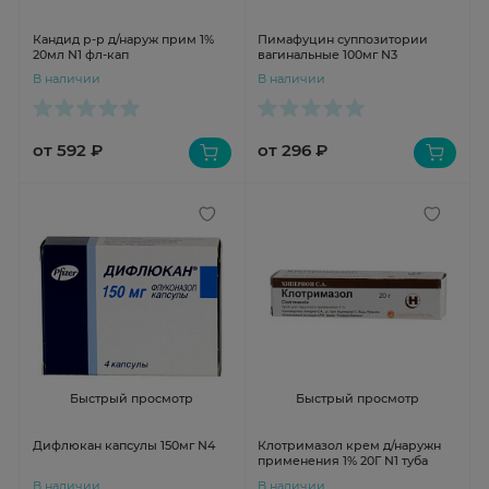
Кандид р-р д/наруж прим 1%
Пимафуцин суппозитории
20мл N1 фл-кап
вагинальные 100мг N3
В наличии
В наличии
от 592 ₽
от 296 ₽
Быстрый просмотр
Быстрый просмотр
Дифлюкан капсулы 150мг N4
Клотримазол крем д/наружн
применения 1% 20Г N1 туба
В наличии
В наличии