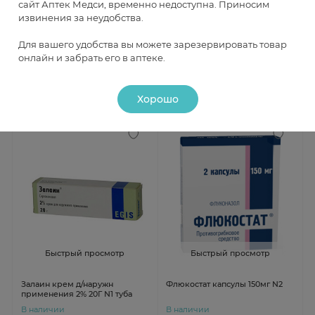
сайт Аптек Медси, временно недоступна. Приносим
извинения за неудобства.
Пимафуцин таблетки п/о 100мг
Ломексин капсулы
N20
вагинальные 1000мг N1
Для вашего удобства вы можете зарезервировать товар
В наличии
В наличии
онлайн и забрать его в аптеке.
от 1 215 ₽
от 1 155 ₽
Хорошо
Быстрый просмотр
Быстрый просмотр
Залаин крем д/наружн
Флюкостат капсулы 150мг N2
применения 2% 20Г N1 туба
В наличии
В наличии