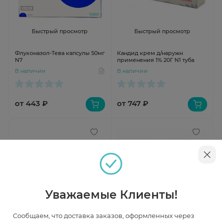
Быстрый просмотр
Быстрый просмотр
Флуконазол-Тева капсулы 50мг
Кандид крем д/наружн
N7
применения 1% 20Г N1 туба
В наличии
В наличии
от 443 ₽
от 747 ₽
Уважаемые Клиенты!
Сообщаем, что доставка заказов, оформленных через
Быстрый просмотр
Быстрый просмотр