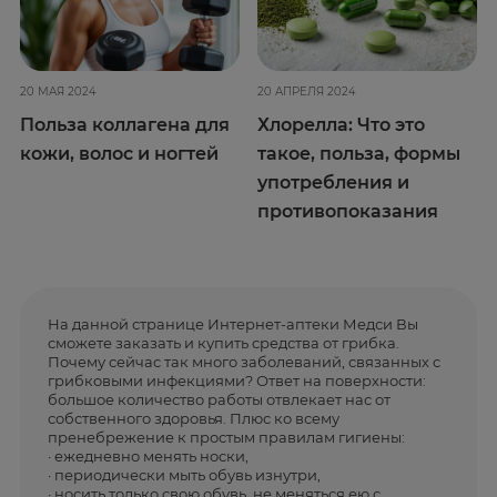
20 МАЯ 2024
20 АПРЕЛЯ 2024
Польза коллагена для
Хлорелла: Что это
кожи, волос и ногтей
такое, польза, формы
употребления и
противопоказания
На данной странице Интернет-аптеки Медси Вы
сможете заказать и купить средства от грибка.
Почему сейчас так много заболеваний, связанных с
грибковыми инфекциями? Ответ на поверхности:
большое количество работы отвлекает нас от
собственного здоровья. Плюс ко всему
пренебрежение к простым правилам гигиены:
· ежедневно менять носки,
· периодически мыть обувь изнутри,
· носить только свою обувь, не меняться ею с