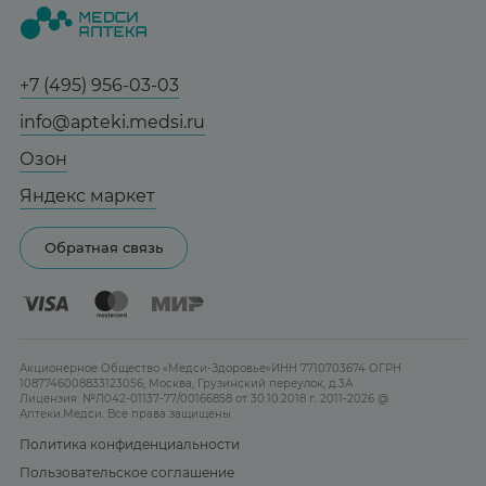
Статьи и новости
Медицинские товары
Все аптеки
Справочник болезней
Спорт и фитнес
Контакты
Гарантии
+7 (495) 956-03-03
Мама и малыш
Отзывы
Юридическим лицам
info@apteki.medsi.ru
Тревога и стресс
Лицензия
Сотрудничество
Здоровый сон
Озон
Реклама на сайте
Женская гигиена
Яндекс маркет
Карта сайта
Контактные линзы
Обратная связь
Бренды
Акционерное Общество «Медси-Здоровье»ИНН 7710703674 ОГРН
1087746008833123056, Москва, Грузинский переулок, д.3А
Лицензия: №Л042-01137-77/00166858 от 30.10.2018 г. 2011-2026 @
Аптеки.Медси. Все права защищены
Политика конфиденциальности
Пользовательское соглашение