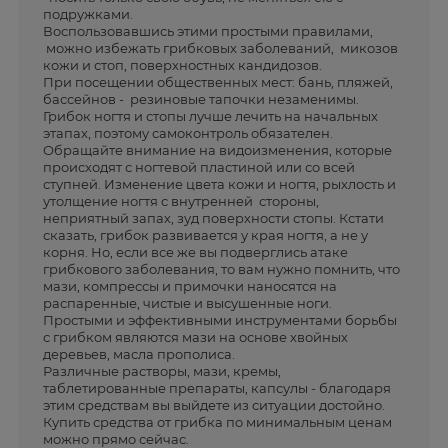
подружками.
Воспользовавшись этими простыми правилами,
можно избежать грибковых заболеваний, микозов
кожи и стоп, поверхностных кандидозов.
При посещении общественных мест: бань, пляжей,
бассейнов - резиновые тапочки незаменимы.
Грибок ногтя и стопы лучше лечить на начальных
этапах, поэтому самоконтроль обязателен.
Обращайте внимание на видоизменения, которые
происходят с ногтевой пластиной или со всей
ступней. Изменение цвета кожи и ногтя, рыхлость и
утолщение ногтя с внутренней стороны,
неприятный запах, зуд поверхности стопы. Кстати
сказать, грибок развивается у края ногтя, а не у
корня. Но, если все же вы подверглись атаке
грибкового заболевания, то вам нужно помнить, что
мази, компрессы и примочки наносятся на
распаренные, чистые и высушенные ноги.
Простыми и эффективными инструментами борьбы
с грибком являются мази на основе хвойных
деревьев, масла прополиса.
Различные растворы, мази, кремы,
таблетированные препараты, капсулы - благодаря
этим средствам вы выйдете из ситуации достойно.
Купить средства от грибка по минимальным ценам
можно прямо сейчас.