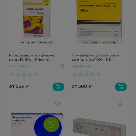
Быстрый просмотр
Быстрый просмотр
Клотримазол р-р д/наруж
Пимафуцин суппозитории
прим 1% 15мл N1 фл-кап
вагинальные 100мг N6
В наличии
В наличии
от 553 ₽
от 580 ₽