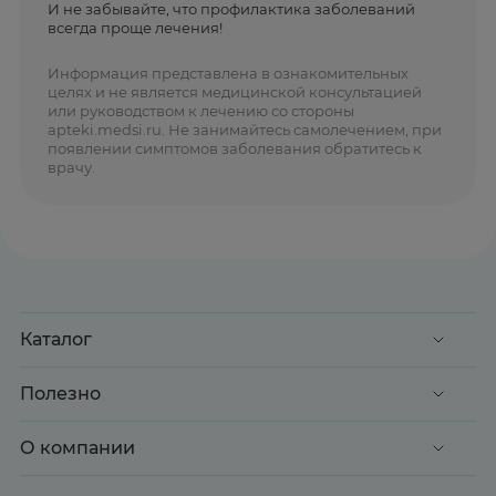
И не забывайте, что профилактика заболеваний
всегда проще лечения!
Информация представлена в ознакомительных
целях и не является медицинской консультацией
или руководством к лечению со стороны
apteki.medsi.ru. Не занимайтесь самолечением, при
появлении симптомов заболевания обратитесь к
врачу.
Каталог
Акции
Полезно
Клиентские дни
Доставка и оплата
О компании
Здоровье
Вопрос-ответ
Красота
О нас