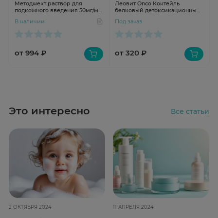
Методжект раствор для
Леовит Onco Коктейль
подкожного введения 50мг/мл
белковый детоксикационный
12,5мг 0,25мл N1 шпр
для онкологических больных с
В наличии
Под заказ
нейтральным вкусом 20г
от 994 ₽
от 320 ₽
Это интересно
Все статьи
2 ОКТЯБРЯ 2024
11 АПРЕЛЯ 2024