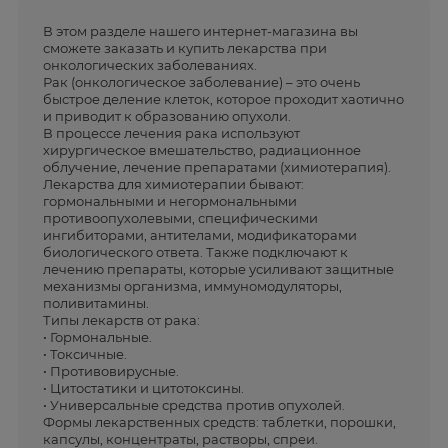
В этом разделе нашего интернет-магазина вы
сможете заказать и купить лекарства при
онкологических заболеваниях.
Рак (онкологическое заболевание) – это очень
быстрое деление клеток, которое проходит хаотично
и приводит к образованию опухоли.
В процессе лечения рака используют
хирургическое вмешательство, радиационное
облучение, лечение препаратами (химиотерапия).
Лекарства для химиотерапии бывают:
гормональными и негормональными
противоопухолевыми, специфическими
ингибиторами, антителами, модификаторами
биологического ответа. Также подключают к
лечению препараты, которые усиливают защитные
механизмы организма, иммуномодуляторы,
поливитамины.
Типы лекарств от рака:
• Гормональные.
• Токсичные.
• Противовирусные.
• Цитостатики и цитотоксины.
• Универсальные средства против опухолей.
Формы лекарственных средств: таблетки, порошки,
капсулы, концентраты, растворы, спреи.