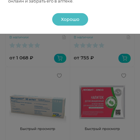
онлайн и забрать его в аптеке.
Быстрый просмотр
Быстрый просмотр
Хорошо
Методжект раствор для
Методжект раствор для
подкожного введения 50мг/мл
подкожного введения 50мг/мл
15мг 0,3мл N1 шпр
10мг 0,2мл N1 шпр
В наличии
В наличии
от 1 068 ₽
от 755 ₽
Быстрый просмотр
Быстрый просмотр