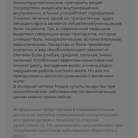
Химиотерапевтические препараты вводят
посредством инъекции внутримышечно,
внутривенно, а также употребляют перорально.
Помимо лечения одной из приоритетных задач
лечащего врача является избавление/уменьшение
боли пациента. Так, в современной медицине
выделяют следующие виды препаратов, которые
снимают боль: ненаркотические, вспомогательные,
наркотические. Лекарства от боли применяют
поэтапно, а вид обезболивающего зависит от
степени боли (слабая, средняя, сильная, очень
сильная). К побочным эффектам химиотерапии
относят рвоту, выпадение волос, и очень редко -
нарушение работы костного мозга. Но все это
преодолимо и ничто по сравнению с желанием
жить!
В Интернет-аптеке Медси купить лекарства при
онкологических заболеваниях по минимальным
ценам можно прямо сейчас.
Информация представлена в ознакомительных
целях и не является медицинской консультацией
или руководством к лечению со стороны
apteki.medsi.ru. Не занимайтесь самолечением, при
появлении симптомов заболевания обратитесь к
врачу.