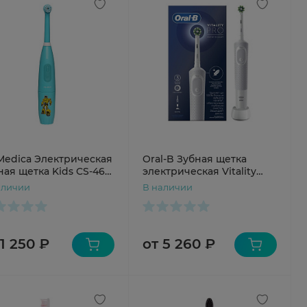
Medica Электрическая
Oral-B Зубная щетка
ная щетка Kids CS-463-
электрическая Vitality
ирюзовая
PRO тип 3708 с насадкой
аличии
В наличии
Crossaction белая
 1 250 ₽
от 5 260 ₽