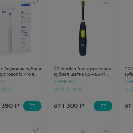
ox Звуковая зубная
CS Medica Электрическая
CS 
ydrosonic Pro в
зубная щетка CS-466-M
зуб
серая
G б
чии
В наличии
В н
 390 ₽
от 1 300 ₽
от