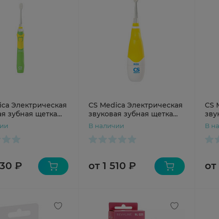
ica Электрическая
CS Medica Электрическая
CS 
ая зубная щетка
звуковая зубная щетка
зву
Junior зеленая
CS-561 Kids желтая
Son
чии
В наличии
В н
530 ₽
от 1 510 ₽
от 