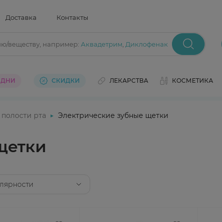
Доставка
Контакты
ию/веществу
, например:
Аквадетрим
,
Диклофенак
 ДНИ
СКИДКИ
ЛЕКАРСТВА
КОСМЕТИКА
 полости рта
Электрические зубные щетки
щетки
лярности