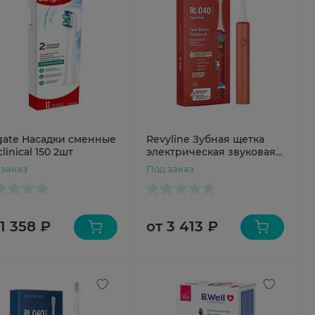
gate Насадки сменные
Revyline Зубная щетка
linical 150 2шт
электрическая звуковая
RL040 Teens розовый
 заказ
Под заказ
персик
 1 358 ₽
от 3 413 ₽