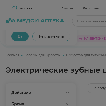
Москва
Аптеки
Лицензия
Поиск по назван
Ваш город Москва?
Да
Нет, изменить
КАТАЛОГ
АКЦИИ
КЛИЕНТСКИЕ
Главная
Товары для Красоты
Средства для гигиены
Электрические зубные 
По попу
Действие
очищение
Бренд