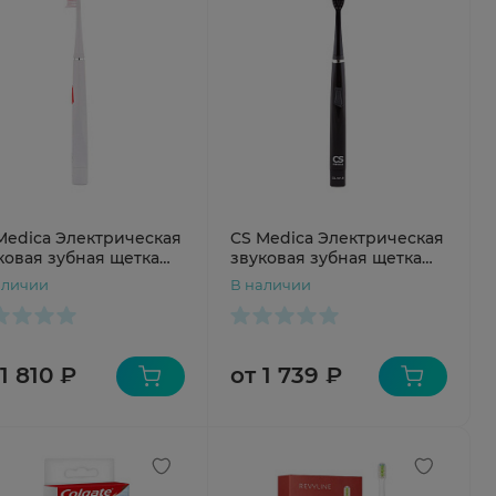
Medica Электрическая
CS Medica Электрическая
ковая зубная щетка
звуковая зубная щетка
icMax CS-167-W белая
SonicMax CS-167-B черная
аличии
В наличии
1 810 ₽
от 1 739 ₽