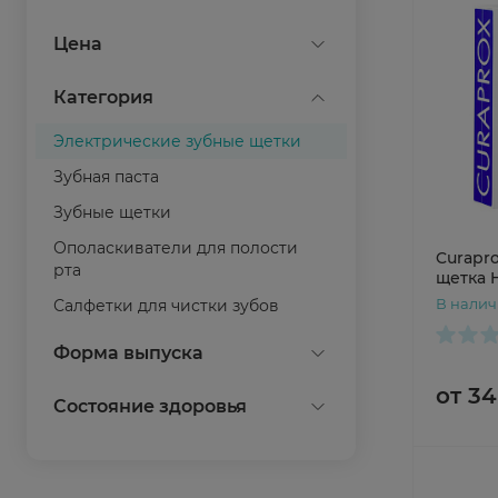
CS Medica
Цена
Curaprox
Категория
Oral-B
Электрические зубные щетки
Показать все
Зубная паста
Зубные щетки
Ополаскиватели для полости
Curapr
рта
щетка H
наборе
В нали
Салфетки для чистки зубов
Гель для десен
Показать все
Форма выпуска
Зубная нить
от 34
зубная щетка
Состояние здоровья
Ирригаторы
насадки
Уход за протезами
гигиена полости рта
Показать все
Отбеливание зубов