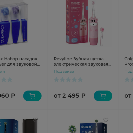
ox Набор насадок
Revyline Зубная щетка
Col
wer для звуковой
электрическая звуковая
Proc
 щетки Hydrosonic
RL025 для детей 1-5 лет с
чии
Под заказ
Под
цвет розовый
060 ₽
от 2 495 ₽
от