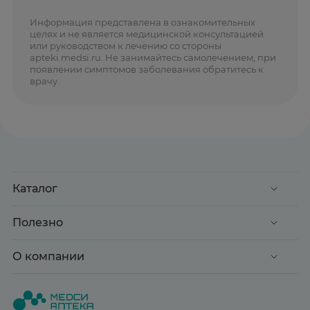
Информация представлена в ознакомительных
целях и не является медицинской консультацией
или руководством к лечению со стороны
apteki.medsi.ru. Не занимайтесь самолечением, при
появлении симптомов заболевания обратитесь к
врачу.
Каталог
Акции
Полезно
Клиентские дни
Доставка и оплата
О компании
Здоровье
Вопрос-ответ
Красота
О нас
Статьи и новости
Медицинские товары
Все аптеки