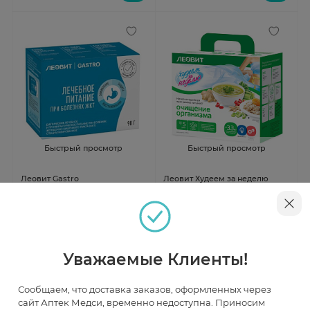
Быстрый просмотр
Быстрый просмотр
Леовит Gastro
Леовит Худеем за неделю
Специализированное питание
Комплексная программма
для желудочно-кишечного
очищение организма кейс
Под заказ
Под заказ
тракта на 1 день набор
от 1 077 ₽
от 1 811 ₽
Уважаемые Клиенты!
Сообщаем, что доставка заказов, оформленных через
сайт Аптек Медси, временно недоступна. Приносим