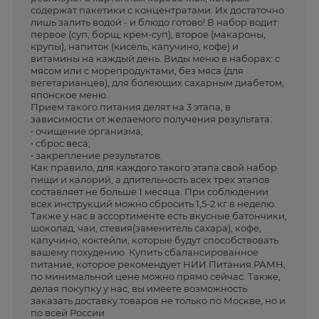
содержат пакетики с концентратами. Их достаточно
лишь залить водой - и блюдо готово! В набор водит:
первое (суп, борщ, крем-суп), второе (макароны,
крупы), напиток (кисель, капучино, кофе) и
витамины на каждый день. Виды меню в наборах: с
мясом или с морепродуктами, без мяса (для
вегетарианцев), для болеющих сахарным диабетом,
японское меню.
Прием такого питания делят на 3 этапа, в
зависимости от желаемого получения результата:
• очищение организма;
• сброс веса;
• закрепление результатов.
Как правило, для каждого такого этапа свой набор
пищи и калорий, а длительность всех трех этапов
составляет не больше 1 месяца. При соблюдении
всех инструкций можно сбросить 1,5-2 кг в неделю.
Также у нас в ассортименте есть вкусные батончики,
шоколад, чаи, стевия(заменитель сахара), кофе,
капучино, коктейли, которые будут способствовать
вашему похудению. Купить сбалансированное
питание, которое рекомендует НИИ Питания РАМН,
по минимальной цене можно прямо сейчас. Также,
делая покупку у нас, вы имеете возможность
заказать доставку товаров не только по Москве, но и
по всей России