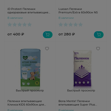
iD Protect Пеленки
Luxsan Пеленки
одноразовые впитывающие
Premium/Extra 60х90см N5
60х60см №10
В наличии
В наличии
от 400 ₽
от 280 ₽
Быстрый просмотр
Быстрый просмотр
Пеленки впитывающие
Bona Mente! Пеленки
Клинса KIDS 60х90см для
впитывающие Super Plus
детей N10
60*90 N5
В наличии
В наличии