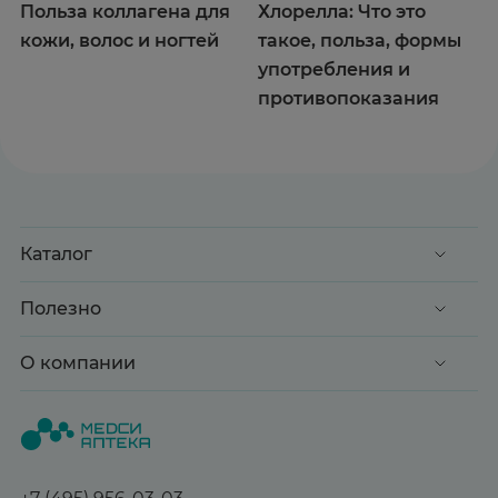
Польза коллагена для
Хлорелла: Что это
кожи, волос и ногтей
такое, польза, формы
употребления и
противопоказания
Каталог
Акции
Полезно
Клиентские дни
Доставка и оплата
О компании
Здоровье
Вопрос-ответ
Красота
О нас
Статьи и новости
Медицинские товары
Все аптеки
Справочник болезней
Спорт и фитнес
Контакты
Гарантии
+7 (495) 956-03-03