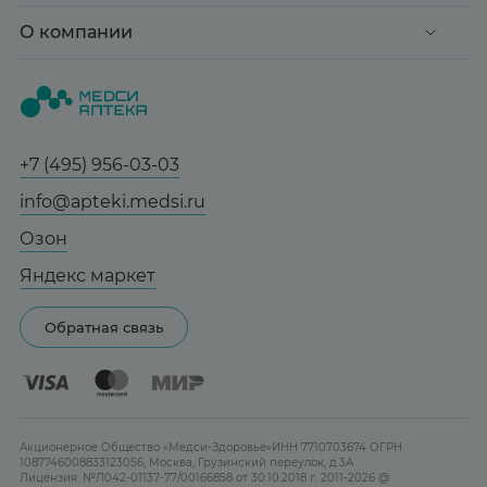
Клиентские дни
Доставка и оплата
О компании
Здоровье
Вопрос-ответ
Красота
О нас
Статьи и новости
Медицинские товары
Все аптеки
Справочник болезней
Спорт и фитнес
Контакты
Гарантии
+7 (495) 956-03-03
Мама и малыш
Отзывы
Юридическим лицам
info@apteki.medsi.ru
Тревога и стресс
Лицензия
Сотрудничество
Здоровый сон
Озон
Реклама на сайте
Женская гигиена
Яндекс маркет
Карта сайта
Контактные линзы
Обратная связь
Бренды
Акционерное Общество «Медси-Здоровье»ИНН 7710703674 ОГРН
1087746008833123056, Москва, Грузинский переулок, д.3А
Лицензия: №Л042-01137-77/00166858 от 30.10.2018 г. 2011-2026 @