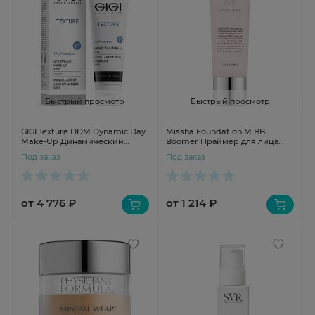
Быстрый просмотр
Быстрый просмотр
GIGI Texture DDM Dynamic Day
Missha Foundation M BB
Make-Up Динамический
Boomer Праймер для лица
дневной тональный крем 30
Жемчужное сияние 20мл
Под заказ
Под заказ
SPF 50мл
от 4 776 ₽
от 1 214 ₽