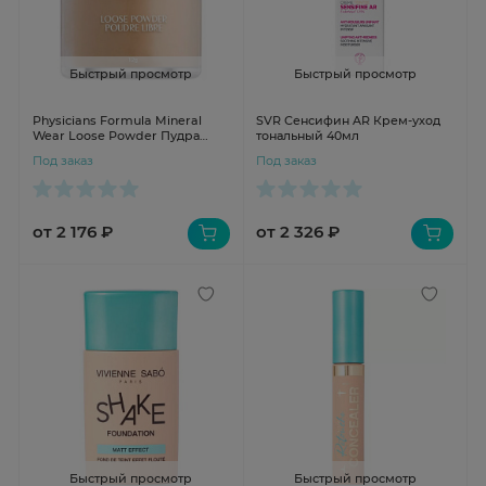
Быстрый просмотр
Быстрый просмотр
Physicians Formula Mineral
SVR Сенсифин AR Крем-уход
Wear Loose Powder Пудра
тональный 40мл
рассыпчатая минеральная тон
Под заказ
Под заказ
кремовый натуральный 12г
от 2 176 ₽
от 2 326 ₽
Быстрый просмотр
Быстрый просмотр