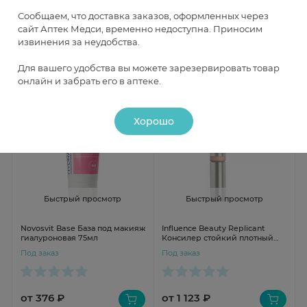
Сообщаем, что доставка заказов, оформленных через
сайт Аптек Медси, временно недоступна. Приносим
извинения за неудобства.
от 279 ₽
от 1 042 ₽
Для вашего удобства вы можете зарезервировать товар
онлайн и забрать его в аптеке.
Хорошо
Быстрый просмотр
Быстрый просмотр
Novosvit Base База под макияж
Influence Beauty Replicant
гиалуроновая 75мл
Консилер стойкий плотный
тон 01 светло-бежевый 7мл
Под заказ
Под заказ
от 376 ₽
от 1 123 ₽