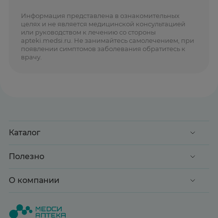
Информация представлена в ознакомительных
целях и не является медицинской консультацией
или руководством к лечению со стороны
apteki.medsi.ru. Не занимайтесь самолечением, при
появлении симптомов заболевания обратитесь к
врачу.
Каталог
Акции
Полезно
Клиентские дни
Доставка и оплата
О компании
Здоровье
Вопрос-ответ
Красота
О нас
Статьи и новости
Медицинские товары
Все аптеки