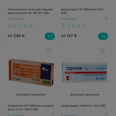
Троксерутин гель для наружн
Берлиприл 10 таблетки 10мг
применения 2% 40г N1 туба
N30
В наличии
В наличии
от 238 ₽
от 137 ₽
Быстрый просмотр
Быстрый просмотр
Кордипин ХЛ таблетки модиф
Сиднофарм таблетки 2мг N30
высв п.п.о. 40мг N20
В наличии
В наличии