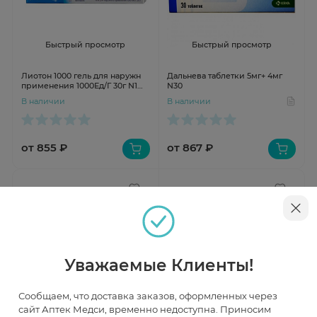
Быстрый просмотр
Быстрый просмотр
Лиотон 1000 гель для наружн
Дальнева таблетки 5мг+ 4мг
применения 1000Ед/Г 30г N1
N30
туба
В наличии
В наличии
от 855 ₽
от 867 ₽
Уважаемые Клиенты!
Сообщаем, что доставка заказов, оформленных через
сайт Аптек Медси, временно недоступна. Приносим
Быстрый просмотр
Быстрый просмотр