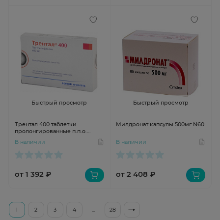
Быстрый просмотр
Быстрый просмотр
Трентал 400 таблетки
Милдронат капсулы 500мг N60
пролонгированные п.п.о.
400мг N20
В наличии
В наличии
от 1 392 ₽
от 2 408 ₽
1
2
3
4
...
28