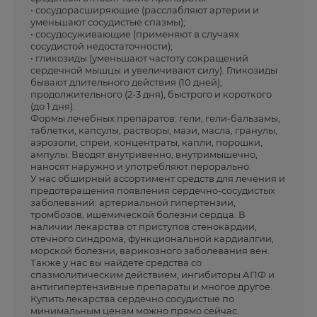
• сосудорасширяющие (расслабляют артерии и
уменьшают сосудистые спазмы);
• сосудосуживающие (применяют в случаях
сосудистой недостаточности);
• гликозиды (уменьшают частоту сокращений
сердечной мышцы и увеличивают силу). Гликозиды
бывают длительного действия (10 дней),
продолжительного (2-3 дня), быстрого и короткого
(до 1 дня).
Формы лечебных препаратов: гели, гели-бальзамы,
таблетки, капсулы, растворы, мази, масла, гранулы,
аэрозоли, спреи, концентраты, капли, порошки,
ампулы. Вводят внутривенно, внутримышечно,
наносят наружно и употребляют перорально.
У нас обширный ассортимент средств для лечения и
предотвращения появления сердечно-сосудистых
заболеваний: артериальной гипертензии,
тромбозов, ишемической болезни сердца. В
наличии лекарства от приступов стенокардии,
отечного синдрома, функциональной кардиалгии,
морской болезни, варикозного заболевания вен.
Также у нас вы найдете средства со
спазмолитическим действием, ингибиторы АПФ и
антигипертензивные препараты и многое другое.
Купить лекарства сердечно сосудистые по
минимальным ценам можно прямо сейчас.