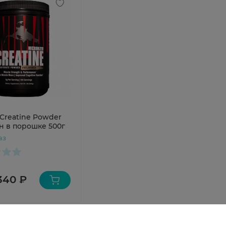
 Creatine Powder
н в порошке 500г
аз
340 ₽