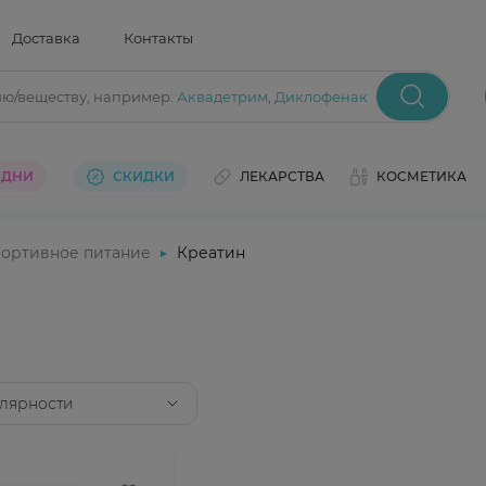
Доставка
Контакты
ию/веществу
, например:
Аквадетрим
,
Диклофенак
 ДНИ
СКИДКИ
ЛЕКАРСТВА
КОСМЕТИКА
ортивное питание
Креатин
лярности