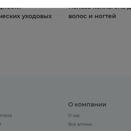
дности
Польза коллагена д
ческих уходовых
волос и ногтей
О компании
оплата
О нас
т
Все аптеки