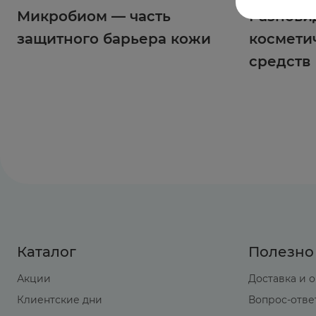
Микробиом — часть
Разнови
защитного барьера кожи
космети
средств
Каталог
Полезно
Акции
Доставка и 
Клиентские дни
Вопрос-отве