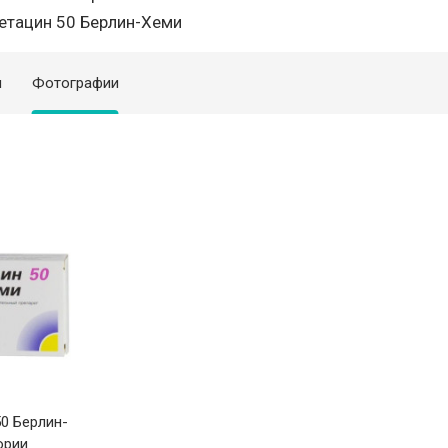
етацин 50 Берлин-Хеми
я
Фотографии
0 Берлин-
ории