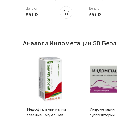
ректальные 50мг N10
ректальные 50
Цена от
Цена от
581 ₽
581 ₽
Аналоги Индометацин 50 Бер
Индофтальмик капли
Индометацин
ния
глазные 1мг/мл 5мл
суппозитории