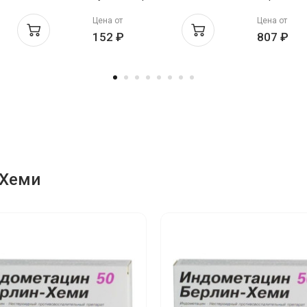
мг N10
ректальные 50мг N10
суппозито
Цена от
Цена от
ректальны
152 ₽
807 ₽
-Хеми