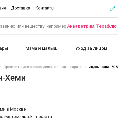
зия
Доставка
Контакты
азванию или веществу, например
Аквадетрим
,
Терафлю
ары
Мама и малыш
Уход за лицом
Препараты для опорно-двигательный аппарата
Индометацин 50 
н-Хеми
еми в Москве
т-аптеке apteki.medsi.ru