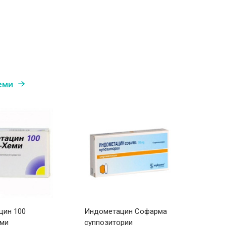
еми
цин 100
Индометацин Софарма
Индок
еми
суппозитории
глазн