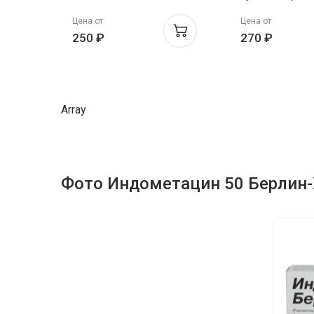
ректальные 50
Цена от
Цена от
Тульская фф
250 ₽
270 ₽
Array
Фото Индометацин 50 Берлин