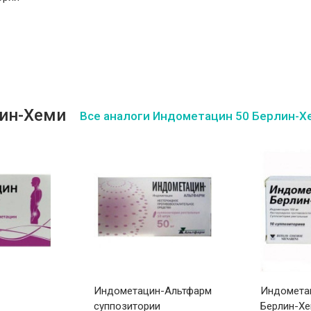
мг N10
лин-Хеми
Все аналоги Индометацин 50 Берлин-Х
Индометацин-Альтфарм
Индомета
суппозитории
Берлин-Х