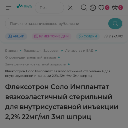
Поиск по названию/веществу
0
0
Поиск по названию/веществу/болезни
АКЦИИ
КЛИЕНТСКИЕ ДНИ
СКИДКИ
ЛЕКАРСТВ
Главная
Товары для Здоровья
Лекарства и БАД
Опорно-двигательный аппарат
Замещение синовиальной жидкости
Флексотрон Соло Имплантат вязкоэластичный стерильный для
внутрисуставной инъекции 2,2% 22мг/мл 3мл шприц
Флексотрон Соло Имплантат
вязкоэластичный стерильный
для внутрисуставной инъекции
2,2% 22мг/мл 3мл шприц