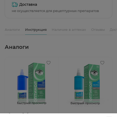
Доставка
не осуществляется для рецептурных препаратов
Аналоги
Инструкция
Наличие в аптеках
Отзывы
Дос
Аналоги
Быстрый просмотр
Быстрый просмотр
Оптинол Глубокое
Оптинол Экспресс