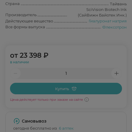
Страна
Тайвань
SciVision Biotech Ink
Производитель
(СайВижн Байотек Инк.)
Действующее вещество
Гиалуронат натрия
Все формы выпуска
Флексотрон
от
23 398 ₽
в наличии
Купить
Цена действует только при заказе на сайте
Самовывоз
сегодня бесплатно из
6 аптек