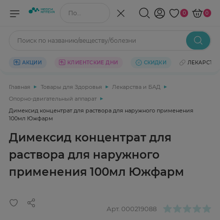
Поиск по названию/веществу
0
0
Поиск по названию/веществу/болезни
АКЦИИ
КЛИЕНТСКИЕ ДНИ
СКИДКИ
ЛЕКАРСТВ
Главная
Товары для Здоровья
Лекарства и БАД
Опорно-двигательный аппарат
Димексид концентрат для раствора для наружного применения
100мл Южфарм
Димексид концентрат для
раствора для наружного
применения 100мл Южфарм
Арт.
000219088