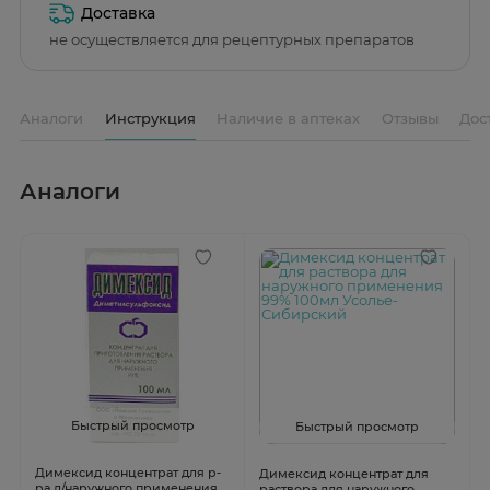
Доставка
не осуществляется для рецептурных препаратов
Аналоги
Инструкция
Наличие в аптеках
Отзывы
Дос
Аналоги
Быстрый просмотр
Быстрый просмотр
Димексид концентрат для р-
Димексид концентрат для
ра д/наружного применения
раствора для наружного