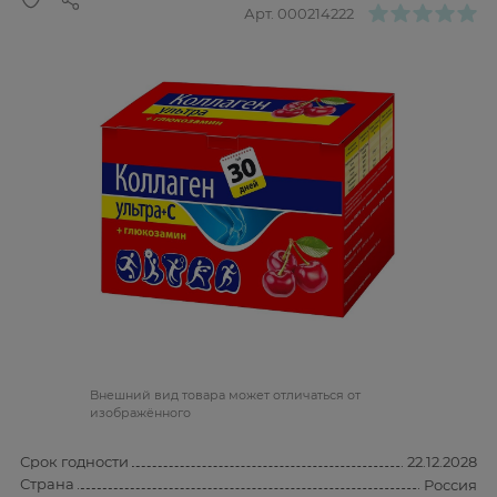
Арт.
000214222
Bнешний вид товара может отличаться от
изображённого
Срок годности
22.12.2028
Страна
Россия