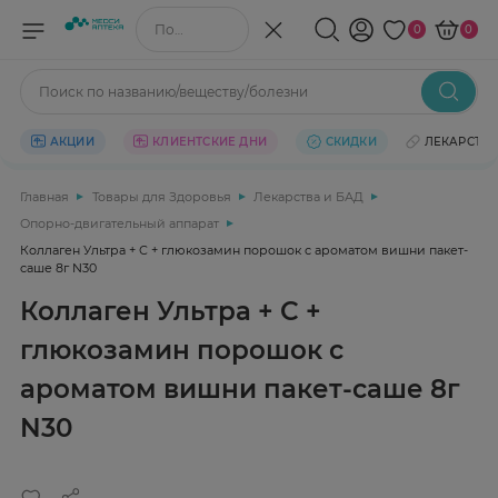
Поиск по названию/веществу
0
0
Поиск по названию/веществу/болезни
АКЦИИ
КЛИЕНТСКИЕ ДНИ
СКИДКИ
ЛЕКАРСТВ
Главная
Товары для Здоровья
Лекарства и БАД
Опорно-двигательный аппарат
Коллаген Ультра + С + глюкозамин порошок с ароматом вишни пакет-
саше 8г N30
Коллаген Ультра + С +
глюкозамин порошок с
ароматом вишни пакет-саше 8г
N30