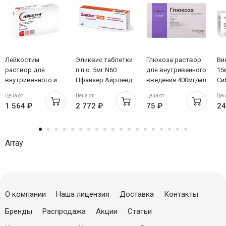
Лейкостим
Эликвис таблетки
Глюкоза раствор
Ви
раствор для
п.п.о. 5мг N60
для внутривенного
15
внутривенного и
Пфайзер Айрленд
введения 400мг/мл
Си
подкожного
10мл амп N10
Цена от
Цена от
Цена от
Цен
введения 300мг/мл
Новосибхимфарм
1 564 ₽
2 772 ₽
75 ₽
24
30млн МЕ/мл 1мл
флак N1
Array
О компании
Наша лицензия
Доставка
Контакты
Бренды
Распродажа
Акции
Статьи