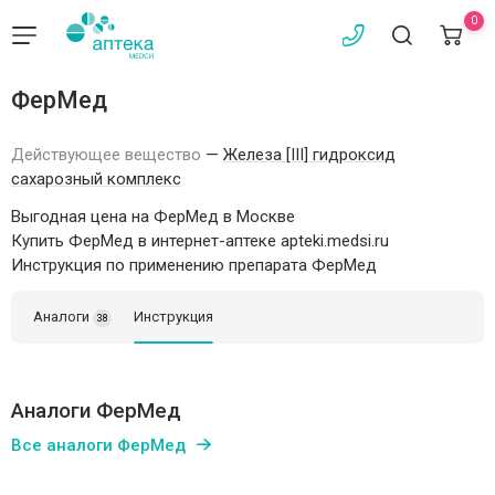
0
ФерМед
Действующее вещество
—
Железа [III] гидроксид
сахарозный комплекс
Выгодная цена на ФерМед в Москве
Купить ФерМед в интернет-аптеке apteki.medsi.ru
Инструкция по применению препарата ФерМед
Аналоги
Инструкция
38
Аналоги ФерМед
Все аналоги ФерМед