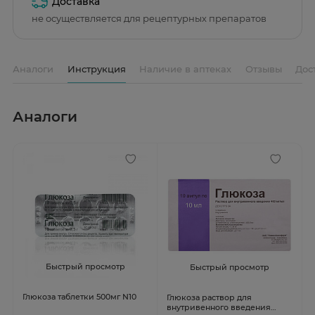
Доставка
не осуществляется для рецептурных препаратов
Аналоги
Инструкция
Наличие в аптеках
Отзывы
Дос
Аналоги
Быстрый просмотр
Быстрый просмотр
Глюкоза таблетки 500мг N10
Глюкоза раствор для
внутривенного введения