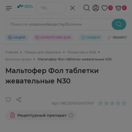
Поиск по названию/веществу
0
0
Поиск по названию/веществу/болезни
АКЦИИ
КЛИЕНТСКИЕ ДНИ
СКИДКИ
ЛЕКАРСТВ
Главная
Товары для Здоровья
Лекарства и БАД
Болезни крови
Мальтофер Фол таблетки жевательные N30
Мальтофер Фол таблетки
жевательные N30
Арт.
MED0000010747
Рецептурный препарат