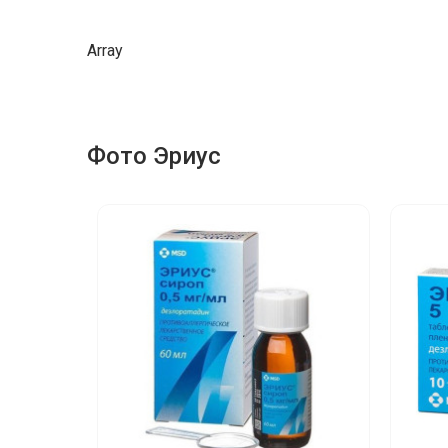
Array
Фото Эриус