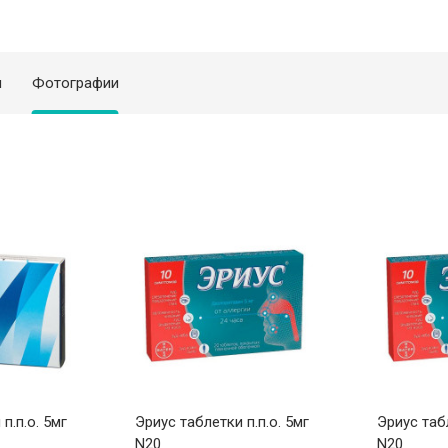
я
Фотографии
п.п.о. 5мг
Эриус таблетки п.п.о. 5мг
Эриус табл
N20
N20