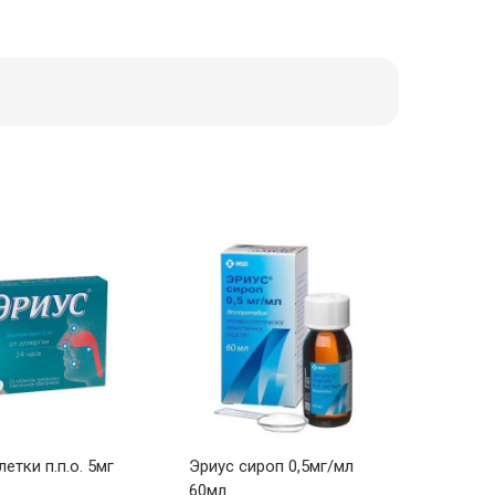
етки п.п.о. 5мг
Эриус сироп 0,5мг/мл
60мл