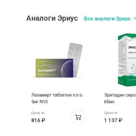
Аналоги Эриус
Все аналоги Эриус
Лазамирт таблетки п.п.о.
Эритадин сиро
5мг N10
60мл
Цена от
Цена от
816 ₽
1 137 ₽