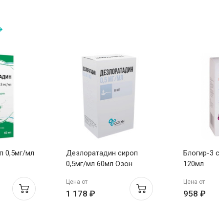
п 0,5мг/мл
Дезлоратадин сироп
Блогир-3 с
0,5мг/мл 60мл Озон
120мл
Цена от
Цена от
1 178 ₽
958 ₽