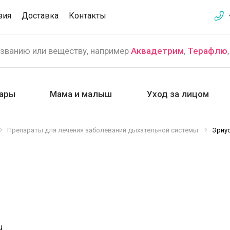
зия
Доставка
Контакты
азванию или веществу, например
Аквадетрим
,
Терафлю
ары
Мама и малыш
Уход за лицом
Препараты для лечения заболеваний дыхательной системы
Эриу
u