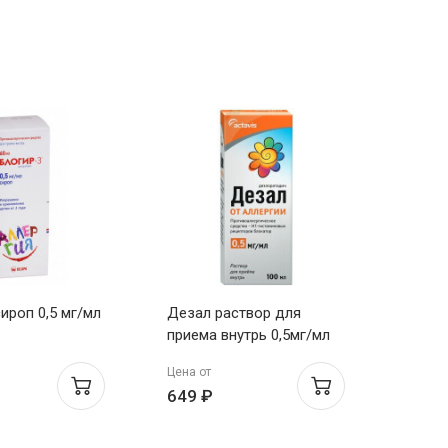
ироп 0,5 мг/мл
Дезал раствор для
Эзлор
приема внутрь 0,5мг/мл
табле
100мл флак
диспе
Цена от
Цена о
649 ₽
517 