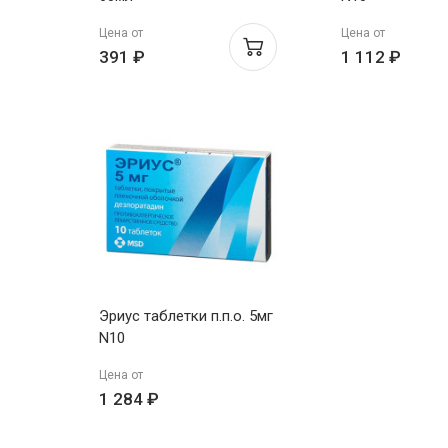
Цена от
Цена от
391 ₽
1 112 ₽
Эриус таблетки п.п.о. 5мг
N10
Цена от
1 284 ₽