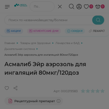
Поиск по названию/веществу
0
0
Поиск по названию/веществу/болезни
АКЦИИ
КЛИЕНТСКИЕ ДНИ
СКИДКИ
ЛЕКАРСТВ
Главная
Товары для Здоровья
Лекарства и БАД
Дыхательная система
Асмалиб Эйр аэрозоль для ингаляций 80мкг/120доз
Асмалиб Эйр аэрозоль для
ингаляций 80мкг/120доз
Арт.
000219583
Рецептурный препарат