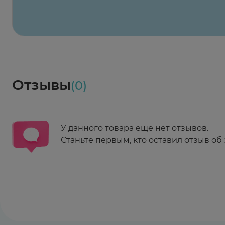
Весь заказ в наличии
сегодня
Заказать здесь
Доставка
Социалочка
Забрать весь заказ ~ 25 мая
Грузинский пер., 3А
Ежедневно 08:00 - 21:00
Отзывы
(0)
Заказать здесь
У данного товара еще нет отзывов.
Станьте первым, кто оставил отзыв об 