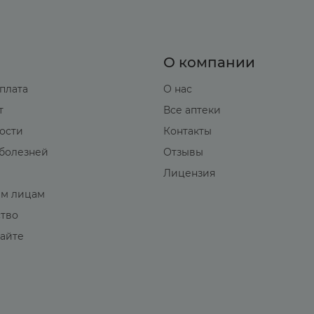
О компании
оплата
О нас
т
Все аптеки
вости
Контакты
болезней
Отзывы
Лицензия
м лицам
ство
сайте