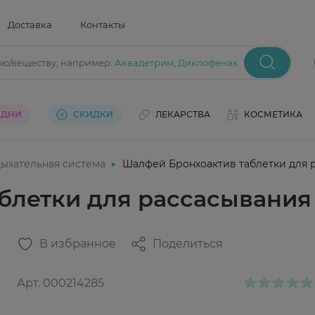
Доставка
Контакты
ию/веществу
, например:
Аквадетрим
,
Диклофенак
 ДНИ
СКИДКИ
ЛЕКАРСТВА
КОСМЕТИКА
ыхательная система
Шалфей Бронхоактив таблетки для 
блетки для рассасывания
В избранное
Поделиться
Арт.
000214285