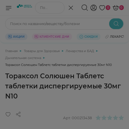
Поиск по названию/веществу
0
0
Поиск по названию/веществу/болезни
АКЦИИ
КЛИЕНТСКИЕ ДНИ
СКИДКИ
ЛЕКАРСТВ
Главная
Товары для Здоровья
Лекарства и БАД
Дыхательная система
Тораксол Солюшен Таблетс таблетки диспергируемые 30мг N10
Тораксол Солюшен Таблетс
таблетки диспергируемые 30мг
N10
Арт.
000213438