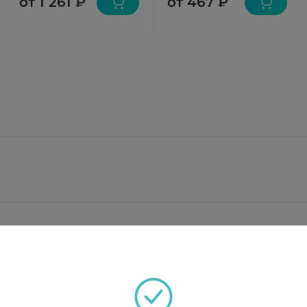
от 1 261 ₽
от 467 ₽
сфата дигидрат, целлюлоза микрокристаллическая, к