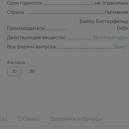
Срок годности
не ограничен
Страна
Германия
Байер Биттерфельд
Производитель
Гмбх
Действующее вещество
Дезлоратадин
Все формы выпуска
Эриус
Фасовка
10
20
ках
Отзывы
Доставка и бонусы