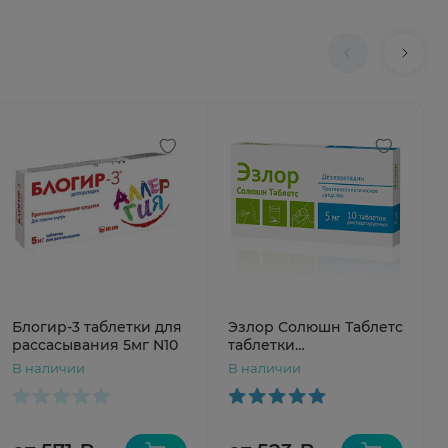
Блогир-3 таблетки для
Эзлор Солюшн Таблетс
рассасывания 5мг N10
таблетки
диспергируемые 5мг
В наличии
В наличии
N10