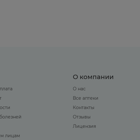
О компании
оплата
О нас
т
Все аптеки
вости
Контакты
болезней
Отзывы
Лицензия
м лицам