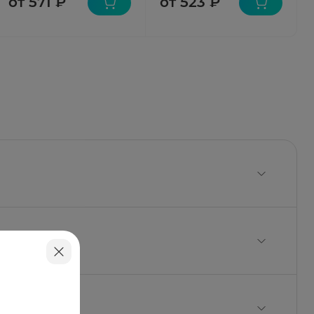
от 571 ₽
от 523 ₽
рахмал кукурузный, тальк.