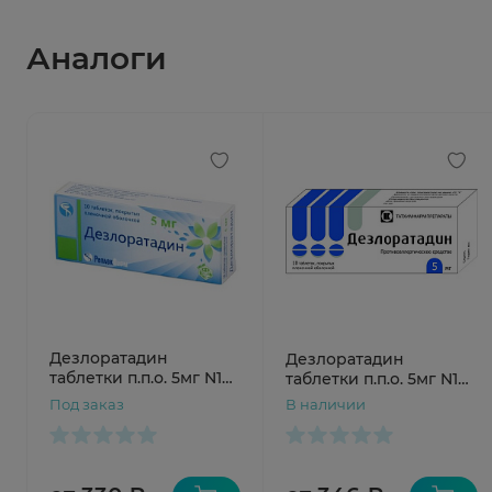
Аналоги
Дезлоратадин
Дезлоратадин
таблетки п.п.о. 5мг N10
таблетки п.п.о. 5мг N10
Реплек/БФЗ
Татхимфармпрепараты
Под заказ
В наличии