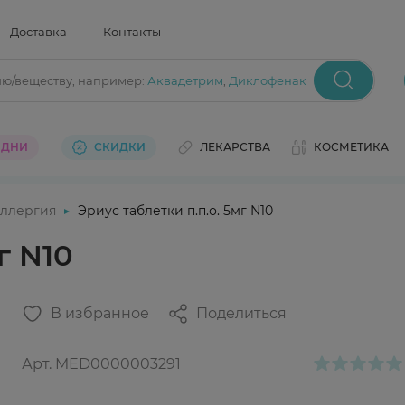
Доставка
Контакты
ию/веществу
, например:
Аквадетрим
,
Диклофенак
 ДНИ
СКИДКИ
ЛЕКАРСТВА
КОСМЕТИКА
ллергия
Эриус таблетки п.п.о. 5мг N10
г N10
В избранное
Поделиться
Арт.
MED0000003291